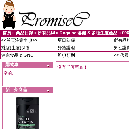
首頁
»
商品目錄
»
所有品牌
»
Rogaine 落健 & 多種生髮產品
»
096
<<首頁注意事項>>
夏日防曬
所有品
秀髮(生髮)保養
身體護理
男性護
健康食品 & GNC
雜項類別
<< 代
購物車
沒有任何商品！
空的...
新上架商品