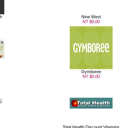
h
Nine West
NT $0.00
Gymboree
NT $0.00
Total Health Discount Vitamins