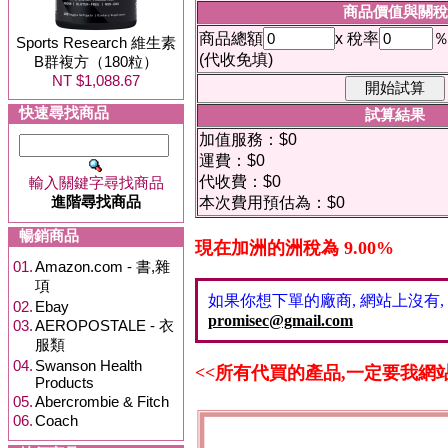
商品價值與關稅
商品總額
x 稅率
Sports Research 維生素
(代收免填)
B群複方（180粒）
NT $1,088.67
快速尋找商品
試算結果
加值服務：$0
運費：$0
代收費：$0
輸入關鍵字尋找商品
進階尋找商品
本次費用預估為：$0
暢銷商品
現在加洲的洲稅為 9.00%
01.
Amazon.com - 書,雜
項
如果你想下單的廠商, 網站上沒有,
02.
Ebay
promisec@gmail.com
03.
AEROPOSTALE - 衣
服類
04.
Swanson Health
<<所有代買的產品,一定要我網站上
Products
05.
Abercrombie & Fitch
06.
Coach