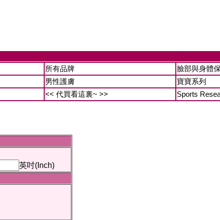
所有品牌
臉部與身體
男性護膚
寶寶系列
<< 代買看這裏~ >>
Sports Rese
英吋(Inch)