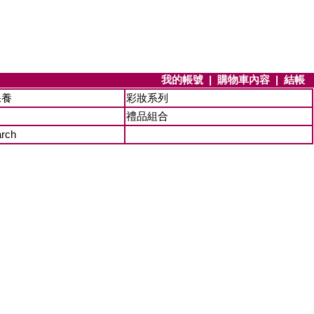
我的帳號
|
購物車內容
|
結帳
保養
彩妝系列
禮品組合
arch