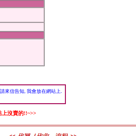
％
 請來信告知, 我會放在網站上.
沒賣的!!~>>