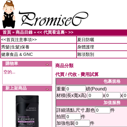
首頁
»
商品目錄
»
<< 代買看這裏~ >>
<<首頁注意事項>>
夏日防曬
秀髮(生髮)保養
身體護理
健康食品 & GNC
雜項類別
購物車
商品分類
空的...
代買 / 代收 - 費用試算
包裹規格
新上架商品
重量
磅(Pound)
材積(長x寬x高)
x
x
加值服務
詳細清點,尺寸,顏色
件
拍照
件
加強包裝
件