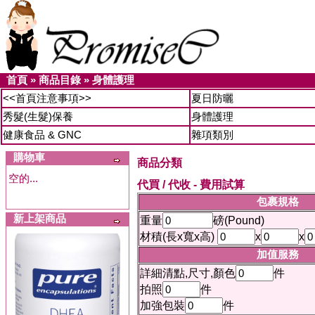
首頁
»
商品目錄
»
身體護理
<<首頁注意事項>>
夏日防曬
秀髮(生髮)保養
身體護理
健康食品 & GNC
雜項類別
購物車
商品分類
空的...
代買 / 代收 - 費用試算
包裹規格
新上架商品
重量
磅(Pound)
材積(長x寬x高)
x
x
加值服務
詳細清點,尺寸,顏色
件
拍照
件
加強包裝
件