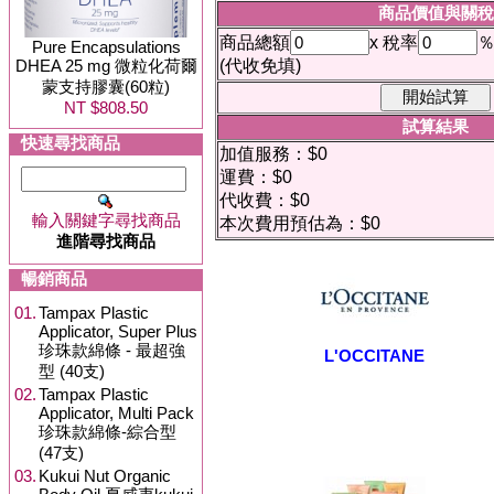
商品價值與關稅
商品總額
x 稅率
Pure Encapsulations
DHEA 25 mg 微粒化荷爾
(代收免填)
蒙支持膠囊(60粒)
NT $808.50
試算結果
快速尋找商品
加值服務：$0
運費：$0
代收費：$0
輸入關鍵字尋找商品
本次費用預估為：$0
進階尋找商品
暢銷商品
01.
Tampax Plastic
Applicator, Super Plus
珍珠款綿條 - 最超強
L'OCCITANE
型 (40支)
02.
Tampax Plastic
Applicator, Multi Pack
珍珠款綿條-綜合型
(47支)
03.
Kukui Nut Organic