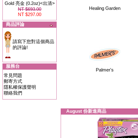
Gold 亮金 (0.2oz)<出清>
Healing Garden
NT $693.00
NT $297.00
商品評論
請寫下您對這個商品
的評論!
服務台
Palmer's
常見問題
郵寄方式
隱私權保護聲明
聯絡我們
August 份新進商品