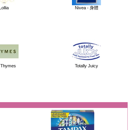
Lollia
Nivea - 身體
 Thymes
Totally Juicy