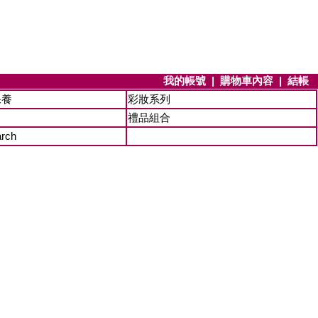
我的帳號
|
購物車內容
|
結帳
保養
彩妝系列
禮品組合
arch