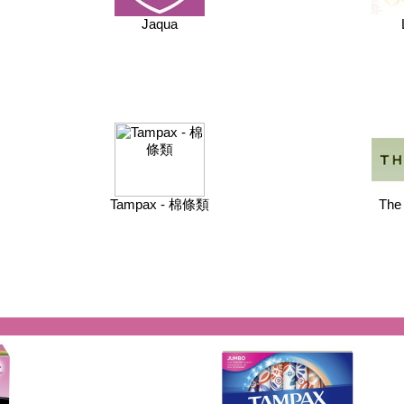
Jaqua
Tampax - 棉條類
The