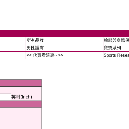
所有品牌
臉部與身體
男性護膚
寶寶系列
<< 代買看這裏~ >>
Sports Rese
英吋(Inch)