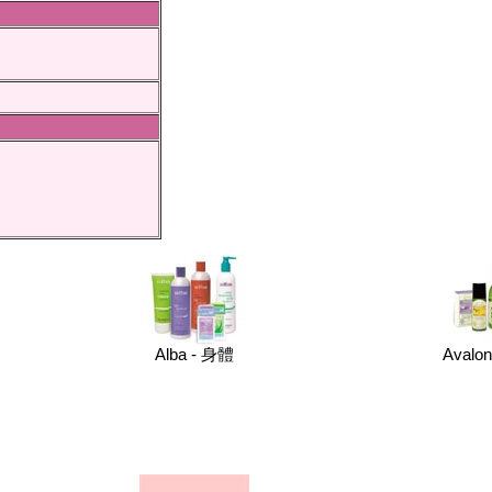
％
Alba - 身體
Avalo