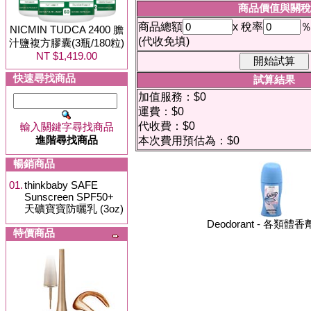
商品價值與關稅
商品總額
x 稅率
NICMIN TUDCA 2400 膽
(代收免填)
汁鹽複方膠囊(3瓶/180粒)
NT $1,419.00
快速尋找商品
試算結果
加值服務：$0
運費：$0
代收費：$0
輸入關鍵字尋找商品
進階尋找商品
本次費用預估為：$0
暢銷商品
01.
thinkbaby SAFE
Sunscreen SPF50+
天礦寶寶防曬乳 (3oz)
Deodorant - 各類體香劑
特價商品