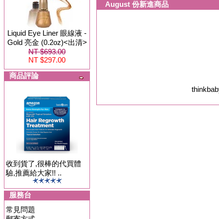
August 份新進商品
Liquid Eye Liner 眼線液 -
Gold 亮金 (0.2oz)<出清>
NT $693.00
NT $297.00
商品評論
thinkb
收到貨了,很棒的代買體
驗,推薦給大家!! ..
服務台
常見問題
郵寄方式