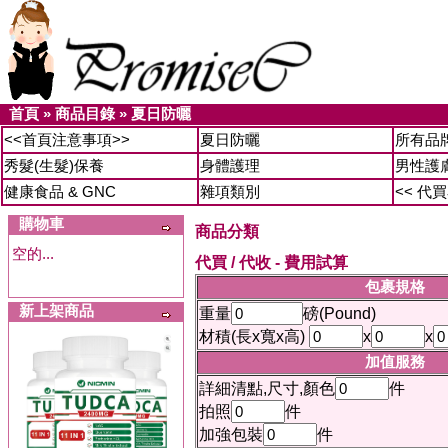
首頁
»
商品目錄
»
夏日防曬
<<首頁注意事項>>
夏日防曬
所有品
秀髮(生髮)保養
身體護理
男性護
健康食品 & GNC
雜項類別
<< 代
購物車
商品分類
空的...
代買 / 代收 - 費用試算
包裹規格
新上架商品
重量
磅(Pound)
材積(長x寬x高)
x
x
加值服務
詳細清點,尺寸,顏色
件
拍照
件
加強包裝
件