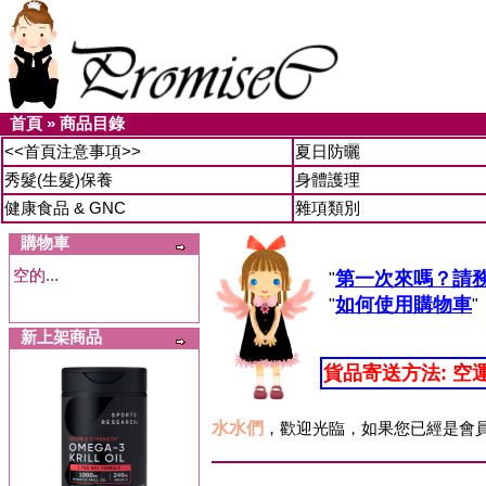
首頁
»
商品目錄
<<首頁注意事項>>
夏日防曬
秀髮(生髮)保養
身體護理
健康食品 & GNC
雜項類別
購物車
空的...
第一次來嗎？請
"
如何使用購物車
"
"
新上架商品
貨品寄送方法: 空
水水們
，歡迎光臨，如果您已經是會