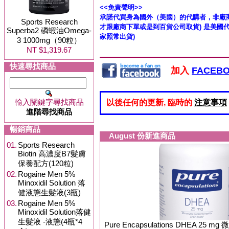
<<免責聲明>>
承諾代買身為國外（美國）的代購者，非廠
Sports Research
才跟廠商下單或是到百貨公司取貨) 是美國
Superba2 磷蝦油Omega-
家照常出貨)
3 1000mg（90粒）
NT $1,319.67
快速尋找商品
加入
FACEB
輸入關鍵字尋找商品
以後任何的更新, 臨時的
注意事項
進階尋找商品
暢銷商品
August 份新進商品
01.
Sports Research
Biotin 高濃度B7髮膚
保養配方(120粒)
02.
Rogaine Men 5%
Minoxidil Solution 落
健液態生髮液(3瓶)
03.
Rogaine Men 5%
Minoxidil Solution落健
生髮液 -液態(4瓶*4
Pure Encapsulations DHEA 2