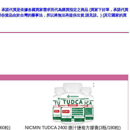
承諾代買是依據各國買家需求而代為購買指定之商品 (買家下好單，承諾代買
份貨品由於台灣的藥事法，所以將無法再提供出貨.請見諒。) (其它國家的買
(60粒)
NICMIN TUDCA 2400 膽汁鹽複方膠囊(3瓶/180粒)