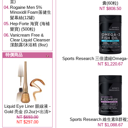
盒)
囊(60粒)
04.
Rogaine Men 5%
NT $808.50
Minoxidil Foam落健生
髮幕絲(12罐)
05.
Hep-Forte 海寶 (海補
樂寶) (500粒)
06.
Vanicream Free &
Clear Liquid Cleanser
潔顏露/沐浴精 (8oz)
特價商品
Sports Research 三倍濃縮Ome
NT $1,220.67
Liquid Eye Liner 眼線液 -
Gold 亮金 (0.2oz)<出清>
NT $693.00
Sports Research 維生素B
NT $297.00
NT $1,088.67