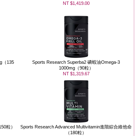
NT $1,419.00
mg（135
Sports Research Superba2 磷蝦油Omega-3
1000mg（90粒）
NT $1,319.67
（150粒）
Sports Research Advanced Multivitamin進階綜合維他命
（180粒）