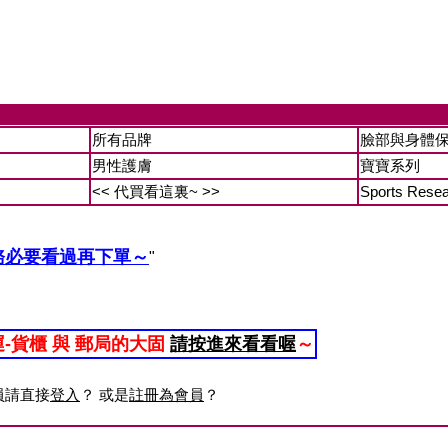
所有品牌
臉部與身體
男性護膚
寶寶系列
<< 代買看這裏~ >>
Sports Rese
務必要看過再下單～
"
運-貨櫃 與 郵局的大固
請按進來看看喔
～
員請直接
登入
？ 或是
註冊為會員
？