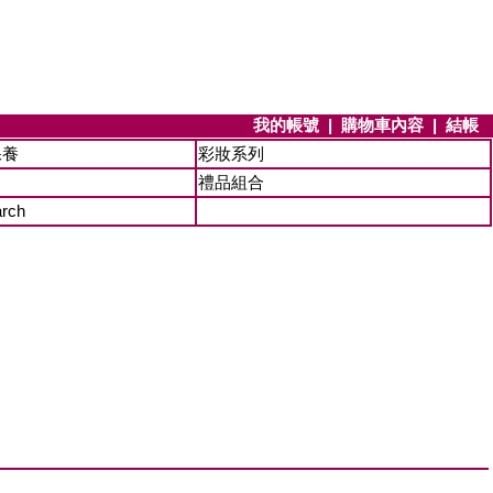
我的帳號
|
購物車內容
|
結帳
保養
彩妝系列
禮品組合
arch