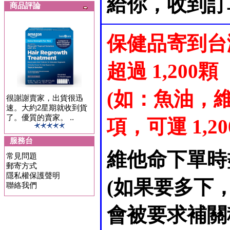
給你，收到訂
商品評論
保健品寄到台
超過 1,200顆
(如：魚油，維
很謝謝賣家，出貨很迅
速。大約2星期就收到貨
了。優質的賣家。 ..
項，可運 1,200 
服務台
維他命下單時
常見問題
郵寄方式
隱私權保護聲明
(如果要多下
聯絡我們
會被要求補關