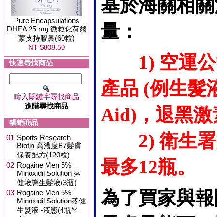
基於海關相關
Pure Encapsulations
量：
DHEA 25 mg 微粒化荷爾
蒙支持膠囊(60粒)
NT $808.50
1) 空
快速尋找商品
產品 (例生髮液
輸入關鍵字尋找商品
進階尋找商品
Aid)，退黑激素
暢銷商品
2) 衛
01.
Sports Research
Biotin 高濃度B7髮膚
保養配方(120粒)
最多12瓶。
02.
Rogaine Men 5%
Minoxidil Solution 落
健液態生髮液(3瓶)
為了買家與報
03.
Rogaine Men 5%
Minoxidil Solution落健
生髮液 -液態(4瓶*4