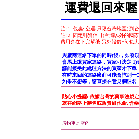
運費退回來喔
註: 1. 包裹: 空運(只限台灣地區) 
註: 2. 固定郵資信封(台灣以外的國
費用會在下完單後,另外報價~每包大固 $95
與廠商連絡下單的同時(後)，如發
會馬上跟買家連絡，買家可決定 1)更換
請能接受此處理方法的買家才下單
有時來回的連絡廠商可能會拖到一
如果不想等，請直接在意見欄註名
貼心小提醒: 依據台灣的藥事法規定,
就在網路上轉售或販賣維他命, 含藥
購物車是空的