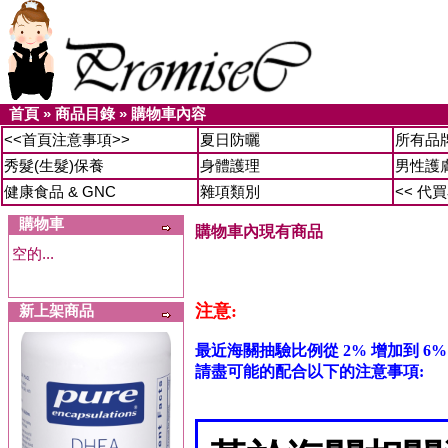
首頁
»
商品目錄
»
購物車內容
<<首頁注意事項>>
夏日防曬
所有品
秀髮(生髮)保養
身體護理
男性護
健康食品 & GNC
雜項類別
<< 代
購物車
購物車內現有商品
空的...
注意:
新上架商品
最近海關抽驗比例從 2% 增加到 6%
請盡可能的配合以下的注意事項: