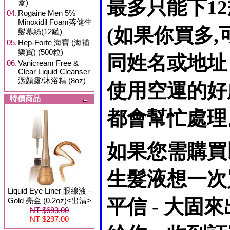
最多只能下1
盒)
04.
Rogaine Men 5%
Minoxidil Foam落健生
(如果你買多
髮幕絲(12罐)
05.
Hep-Forte 海寶 (海補
樂寶) (500粒)
同姓名或地址
06.
Vanicream Free &
Clear Liquid Cleanser
潔顏露/沐浴精 (8oz)
使用空運的好
特價商品
都會幫忙處理
如果您需購買
生髮液想一次
Liquid Eye Liner 眼線液 -
平信 - 大
Gold 亮金 (0.2oz)<出清>
NT $693.00
NT $297.00