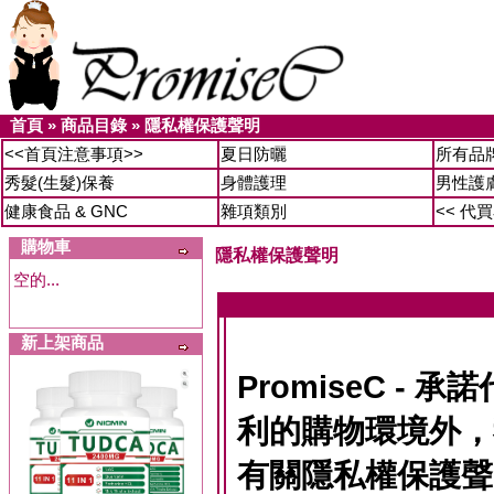
首頁
»
商品目錄
»
隱私權保護聲明
<<首頁注意事項>>
夏日防曬
所有品
秀髮(生髮)保養
身體護理
男性護
健康食品 & GNC
雜項類別
<< 代
購物車
隱私權保護聲明
空的...
新上架商品
PromiseC -
利的購物環境外，
有關隱私權保護聲