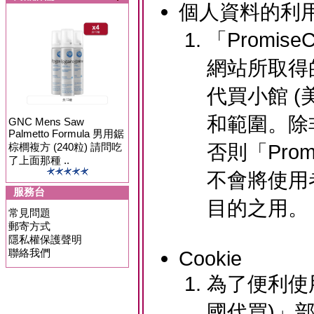
個人資料的利
「Promis
網站所取得的
代買小館 
和範圍。除
GNC Mens Saw
Palmetto Formula 男用鋸
否則「Prom
棕櫚複方 (240粒) 請問吃
了上面那種 ..
不會將使用
服務台
目的之用。
常見問題
郵寄方式
隱私權保護聲明
聯絡我們
Cookie
為了便利使用
國代買)」部