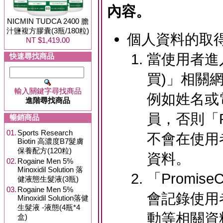
內容。
NICMIN TUDCA 2400 膽
汁鹽複方膠囊(3瓶/180粒)
個人資料的取
NT $1,419.00
當使用者進入
快速尋找商品
買)」相關
輸入關鍵字尋找商品
例如姓名或
進階尋找商品
員，否則「Pr
暢銷商品
01.
Sports Research
不會在使用
Biotin 高濃度B7髮膚
保養配方(120粒)
資料。
02.
Rogaine Men 5%
Minoxidil Solution 落
「Promis
健液態生髮液(3瓶)
03.
Rogaine Men 5%
會記錄使用
Minoxidil Solution落健
生髮液 -液態(4瓶*4
動等相關資
盒)