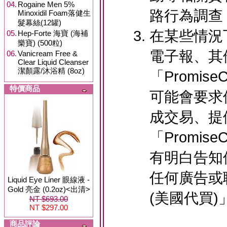
04.
Rogaine Men 5%
路行為調查
Minoxidil Foam落健生
髮幕絲(12罐)
在某些情況
05.
Hep-Forte 海寶 (海補
樂寶) (500粒)
電子報、其
06.
Vanicream Free &
Clear Liquid Cleanser
潔顏露/沐浴精 (8oz)
「Promis
特價商品
可能會要求
成交易、提
「Promis
有明白告知
任何廣告或聯
Liquid Eye Liner 眼線液 -
Gold 亮金 (0.2oz)<出清>
(美國代買
NT $693.00
NT $297.00
商品評論