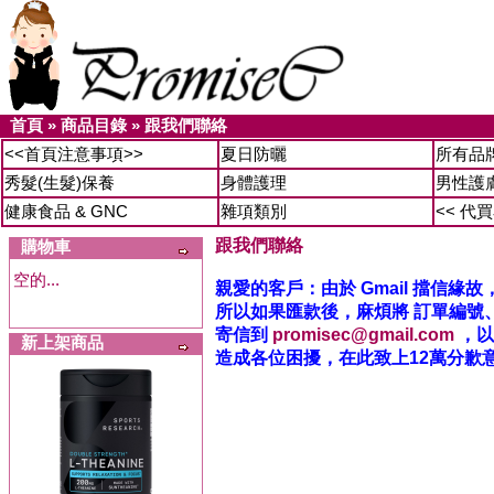
首頁
»
商品目錄
»
跟我們聯絡
<<首頁注意事項>>
夏日防曬
所有品
秀髮(生髮)保養
身體護理
男性護
健康食品 & GNC
雜項類別
<< 代
跟我們聯絡
購物車
空的...
親愛的客戶：由於 Gmail 擋信
所以如果匯款後，麻煩將 訂單編號
寄信到
promisec@gmail.com
，以
新上架商品
造成各位困擾，在此致上12萬分歉