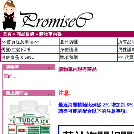
首頁
»
商品目錄
»
購物車內容
<<首頁注意事項>>
夏日防曬
所有品
秀髮(生髮)保養
身體護理
男性護
健康食品 & GNC
雜項類別
<< 代
購物車
購物車內現有商品
空的...
注意:
新上架商品
最近海關抽驗比例從 2% 增加到 6%
請盡可能的配合以下的注意事項: