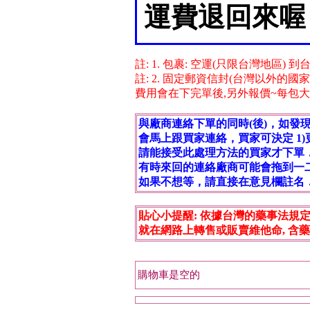
運費退回來喔
註: 1. 包裹: 空運(只限台灣地區) 
註: 2. 固定郵資信封(台灣以外的國
費用會在下完單後,另外報價~每包大固 $95
與廠商連絡下單的同時(後)，如發
會馬上跟買家連絡，買家可決定 1)更換
請能接受此處理方法的買家才下單
有時來回的連絡廠商可能會拖到一
如果不想等，請直接在意見欄註名
貼心小提醒: 依據台灣的藥事法規定,
就在網路上轉售或販賣維他命, 含藥
購物車是空的