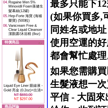
最多只能下1
04.
Rogaine Men 5%
Minoxidil Foam落健生
髮幕絲(12罐)
(如果你買多
05.
Hep-Forte 海寶 (海補
樂寶) (500粒)
06.
Vanicream Free &
同姓名或地址
Clear Liquid Cleanser
潔顏露/沐浴精 (8oz)
使用空運的好
特價商品
都會幫忙處理
如果您需購買
生髮液想一次
Liquid Eye Liner 眼線液 -
Gold 亮金 (0.2oz)<出清>
平信 - 大
NT $693.00
NT $297.00
商品評論