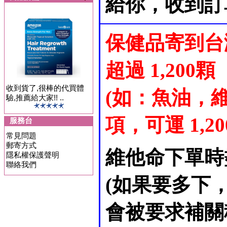
給你，收到訂
保健品寄到台
超過 1,200顆
收到貨了,很棒的代買體
(如：魚油，維
驗,推薦給大家!! ..
項，可運 1,200 
服務台
常見問題
郵寄方式
維他命下單時
隱私權保護聲明
聯絡我們
(如果要多下
會被要求補關