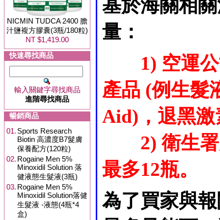
基於海關相關
NICMIN TUDCA 2400 膽
量：
汁鹽複方膠囊(3瓶/180粒)
NT $1,419.00
快速尋找商品
1) 空
產品 (例生髮液
輸入關鍵字尋找商品
進階尋找商品
Aid)，退黑激素
暢銷商品
01.
Sports Research
2) 衛
Biotin 高濃度B7髮膚
保養配方(120粒)
02.
Rogaine Men 5%
最多12瓶。
Minoxidil Solution 落
健液態生髮液(3瓶)
03.
Rogaine Men 5%
為了買家與報
Minoxidil Solution落健
生髮液 -液態(4瓶*4
盒)