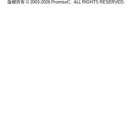
版權所有 © 2003-2026 PromiseC. ALL RIGHTS RESERVED