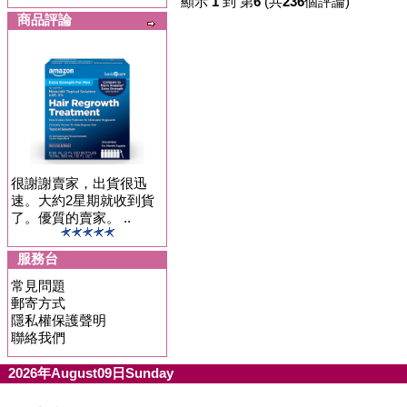
顯示
1
到 第
6
(共
236
個評論)
商品評論
很謝謝賣家，出貨很迅
速。大約2星期就收到貨
了。優質的賣家。 ..
服務台
常見問題
郵寄方式
隱私權保護聲明
聯絡我們
2026年August09日Sunday