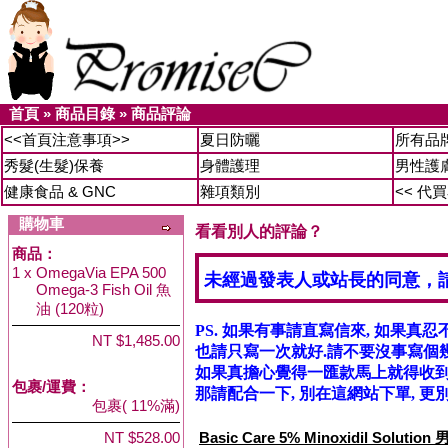
首頁
»
商品目錄
»
商品評論
<<首頁注意事項>>
夏日防曬
所有品
秀髮(生髮)保養
身體護理
男性護
健康食品 & GNC
雜項類別
<< 代
購物車
看看別人的評論？
商品：
1 x
OmegaVia EPA 500
未經過發表人或站長的同意，
Omega-3 Fish Oil 魚
油 (120粒)
PS. 如果有事請直寫信來, 如果真忍
NT $1,485.00
也請只寫一次就好.請不要沒事寫個幾
如果真擔心覺得一匯款馬上就得收到信
包裹/運費：
那請配合一下, 別在這網站下單, 更別
包裹( 11%滿)
NT $528.00
Basic Care 5% Minoxidil Solu