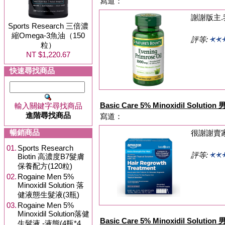
寫道：
謝謝版主.
Sports Research 三倍濃
縮Omega-3魚油（150
評等:
粒）
NT $1,220.67
快速尋找商品
Basic Care 5% Minoxidil Solu
輸入關鍵字尋找商品
進階尋找商品
寫道：
暢銷商品
很謝謝賣
01.
Sports Research
評等:
Biotin 高濃度B7髮膚
保養配方(120粒)
02.
Rogaine Men 5%
Minoxidil Solution 落
健液態生髮液(3瓶)
03.
Rogaine Men 5%
Minoxidil Solution落健
Basic Care 5% Minoxidil Solu
生髮液 -液態(4瓶*4