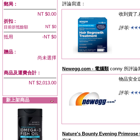
評論寫道：
郵局：
NT $0.00
收到貨了,
折扣 :
NT $0
目前折抵餘額
評等:
抵用
-NT $0
贈品
:
尚未選擇
Newegg.com - 電腦類
conny 所評
商品及運費合計：
物品安全
NT $2,013.00
評等:
新上架商品
Nature's Bounty Evening Primros