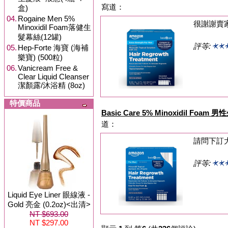
寫道：
盒)
04.
Rogaine Men 5%
很謝謝賣
Minoxidil Foam落健生
髮幕絲(12罐)
評等:
05.
Hep-Forte 海寶 (海補
樂寶) (500粒)
06.
Vanicream Free &
Clear Liquid Cleanser
潔顏露/沐浴精 (8oz)
特價商品
Basic Care 5% Minoxidil Foa
道：
請問下訂
評等:
Liquid Eye Liner 眼線液 -
Gold 亮金 (0.2oz)<出清>
NT $693.00
NT $297.00