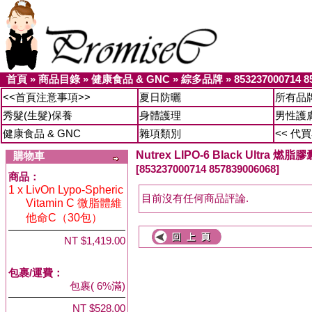
首頁
»
商品目錄
»
健康食品 & GNC
»
綜多品牌
»
853237000714 8
<<首頁注意事項>>
夏日防曬
所有品
秀髮(生髮)保養
身體護理
男性護
健康食品 & GNC
雜項類別
<< 代
Nutrex LIPO-6 Black Ultra 燃
購物車
[853237000714 857839006068]
商品：
1 x
LivOn Lypo-Spheric
目前沒有任何商品評論.
Vitamin C 微脂體維
他命C（30包）
NT $1,419.00
包裹/運費：
包裹( 6%滿)
NT $528.00