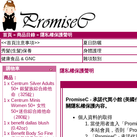
首頁
»
商品目錄
»
隱私權保護聲明
<<首頁注意事項>>
夏日防曬
秀髮(生髮)保養
身體護理
健康食品 & GNC
雜項類別
購物車
隱私權保護聲明
商品：
1 x
Centrum Silver Adults
50+ 銀髮族綜合維他
命（325錠）
PromiseC - 承諾代買小
1 x
Centrum Minis
Women 50+ 女性
關隱私權保護內容。
50+迷你綜合維他命
（280錠）
個人資料的取得
1 x
benefit dallas blush
當使用者進入「Pro
(0.42oz)
本站會員，否則「Pro
1 x
Benefit Body So Fine
「PromiseC 