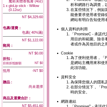
魔術美體香氛膏 (4oz)
析和網路行為調查，
1 x
gloLip stick - Willow
(0.12oz)
在某些情況下，例如當
能會要求使用者登錄個
NT $4,329.60
網站有明白告知使用者
包裹/運費：
個人資料的利用
包裹( 40%滿)
「PromiseC -
用目的和範圍。除非事
NT $1,122.00
者或作為其他目的之
郵局：
NT $0.00
Cookie
為了便利使用者，「Pr
折扣 :
是網站主機用來和使
NT $0
目前折抵餘額
此項功能。
抵用
-NT $0
資料安全
贈品
:
為保障您個人的隱私及安
尚未選擇
在部分情況下，「Promi
時的安全。
商品及運費合計：
網路連結
NT $5,451.60
「PromiseC -