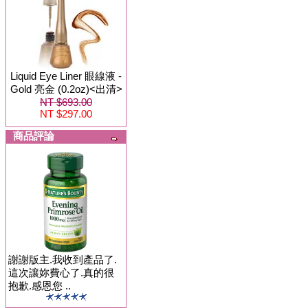
Liquid Eye Liner 眼線液 -
Gold 亮金 (0.2oz)<出清>
NT $693.00
NT $297.00
商品評論
謝謝版主.我收到產品了.
這次讓妳費心了.真的很
抱歉.感恩您 ..