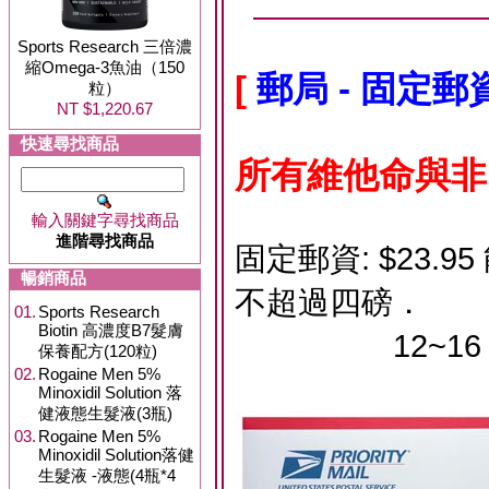
Sports Research 三倍濃
縮Omega-3魚油（150
[
郵局 - 固定
粒）
NT $1,220.67
快速尋找商品
所有維他命與非
輸入關鍵字尋找商品
進階尋找商品
固定郵資: $23
暢銷商品
不超過四磅．
01.
Sports Research
Biotin 高濃度B7髮膚
12~16 天
保養配方(120粒)
02.
Rogaine Men 5%
Minoxidil Solution 落
健液態生髮液(3瓶)
03.
Rogaine Men 5%
Minoxidil Solution落健
生髮液 -液態(4瓶*4