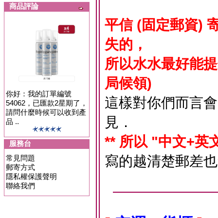
商品評論
平信 (固定郵資
失的，
所以水水最好能提
局候領)
你好：我的訂單編號
這樣對你們而言會
54062，已匯款2星期了，
請問什麼時候可以收到產
見．
品 ..
** 所以 "中文+英
服務台
寫的越清楚郵差也
常見問題
郵寄方式
隱私權保護聲明
聯絡我們