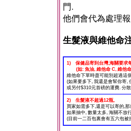
門.
他們會代為處理報
生髮液與維他命注
1) 保健品寄到台灣,海關要求每
(如: 魚油, 維他命 C, 維他命 B 為
維他命下單時盡可能別超過這個
(如果要多下, 我還是會幫你寄, 
或另付$310元首磅的運費. 分散
2) 生髮液不超過12瓶,
買家如需多下,還是可以寄的,那
如果抽中, 數量太多, 海關不放
(目前一二百包裏會有五六包被抽