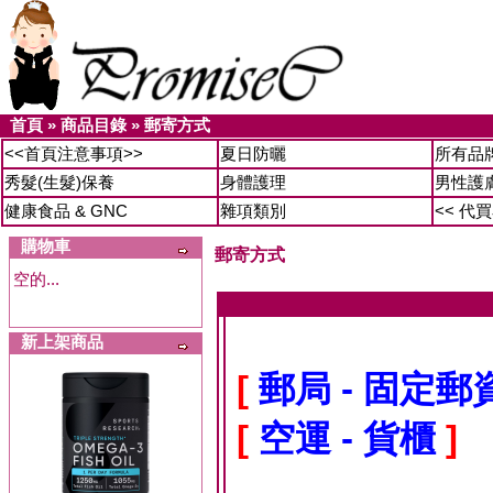
首頁
»
商品目錄
»
郵寄方式
<<首頁注意事項>>
夏日防曬
所有品
秀髮(生髮)保養
身體護理
男性護
健康食品 & GNC
雜項類別
<< 代
購物車
郵寄方式
空的...
新上架商品
[
郵局 - 固定
[
空運 - 貨櫃
]