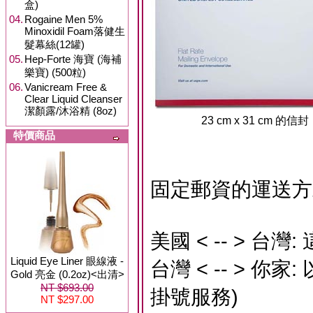
盒)
04.
Rogaine Men 5%
Minoxidil Foam落健生
髮幕絲(12罐)
05.
Hep-Forte 海寶 (海補
樂寶) (500粒)
06.
Vanicream Free &
Clear Liquid Cleanser
潔顏露/沐浴精 (8oz)
23 cm x 31 cm 的信封
特價商品
固定郵資的運送方
美國 < -- > 
Liquid Eye Liner 眼線液 -
台灣 < -- > 
Gold 亮金 (0.2oz)<出清>
NT $693.00
掛號服務)
NT $297.00