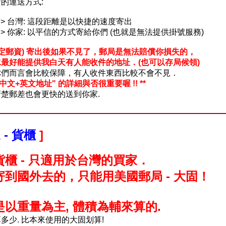
的運送方式:
-- > 台灣: 這段距離是以快捷的速度寄出
-- > 你家: 以平信的方式寄給你們 (也就是無法提供掛號服務)
固定郵資) 寄出後如果不見了，郵局是無法賠償你損失的，
最好能提供我白天有人能收件的地址．(也可以存局候領)
你們而言會比較保障，有人收件東西比較不會不見．
 "中文+英文地址" 的詳細與否很重要喔 !! **
楚郵差也會更快的送到你家.
 - 貨櫃
]
貨櫃 - 只適用於台灣的買家．
寄到國外去的，只能用美國郵局 - 大固！
是以重量為主, 體積為輔來算的.
多少. 比本來使用的大固划算!