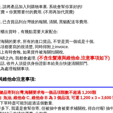
, 請將產品加入到購物車裏. 系統會幫你算好的!
運費 = 你實際要付的費用. (不用再加代買費)
, 已含貨品到台灣後的報關, 清關, 黑貓配送等費用.
櫃出貨時，有幾點需要大家配合:
海關的要求, 所有的進口貨品, 不管是買一個或是十個,
都要寫的很清楚, 同時得附上invoice.
上有時會晚, 如果貨件被海關扣關稅,
(不含生髮液與維他命.注意事項如下)
0磅之內, 我都會處理.
話, 收件人須提供身份證影本給美台快捷清關部門.
為處理報關事項.
與維他命注意事項:
保健品寄到台灣,海關要求每一個品項顆數不超過 1,200顆
油, 維他命 C, 維他命 B 為 3 個品項, 可運 1,200 x 3 = 3,600 
下單時盡可能別超過這個數量.
要多下, 我還是會幫你寄, 但被抽中會被要求補關稅, 得自付喔! 抽中