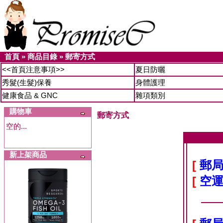
首頁
»
商品目錄
»
郵寄方式
<<首頁注意事項>>
夏日防曬
秀髮(生髮)保養
身體護理
健康食品 & GNC
雜項類別
購物車
郵寄方式
空的...
新上架商品
[
郵局
[
空運