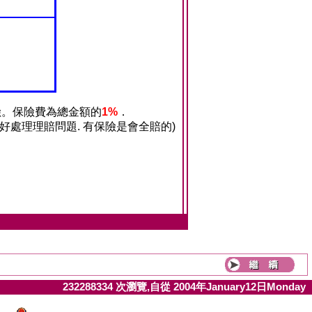
險。保險費為總金額的
1%
．
, 好處理理賠問題. 有保險是會全賠的)
232288334 次瀏覽,自從 2004年January12日Monday