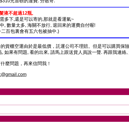
$310元首磅的運費. 分散寄.
生髮液不超過12瓶,
需多下,還是可以寄的,那就是看運氣~
中, 數量太多, 海關不放行, 退回來的運費自付喔!
一二百包裏會有五六包被抽中.)
用的貨櫃空運由於是最低價，託運公司不理賠。但是可以購買保
品, 如果有問題, 看的出來, 請馬上跟送貨人員說一聲. 再跟我連絡
有什麼問題，再來信問我！
c@gmail.com