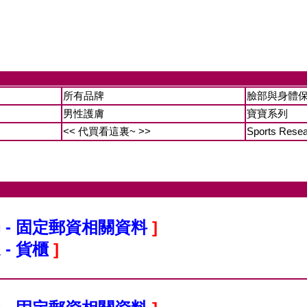
所有品牌
臉部與身體
男性護膚
寶寶系列
<< 代買看這裏~ >>
Sports Rese
 - 固定郵資相關資料
]
 - 貨櫃
]