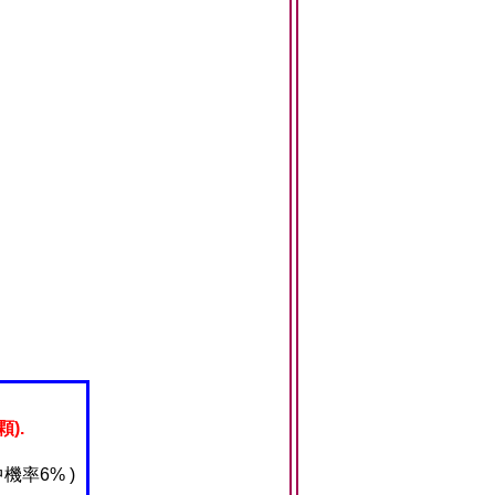
顆).
機率6% )