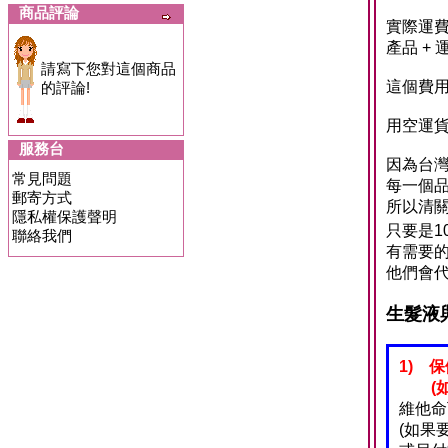
商品評論
實際運費
產品 + 
請寫下您對這個商品
這個費用
的評論!
用空運貨
服務台
因為台灣
常見問題
每一個品項
郵寄方式
所以清關
隱私權保護聲明
只要是1
聯絡我們
有需要的
他們會代
生髮液
1) 
(如: 魚
維他命
(如果