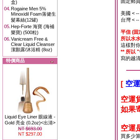
固定郵資
盒)
04.
Rogaine Men 5%
美國 < 
Minoxidil Foam落健生
髮幕絲(12罐)
台灣 < 
05.
Hep-Forte 海寶 (海補
平信 (
樂寶) (500粒)
所以水水
06.
Vanicream Free &
Clear Liquid Cleanser
這樣對
潔顏露/沐浴精 (8oz)
** 所以
寫的越清
特價商品
[
空運
空運
如果
Liquid Eye Liner 眼線液 -
Gold 亮金 (0.2oz)<出清>
空運
NT $693.00
NT $297.00
買多少算