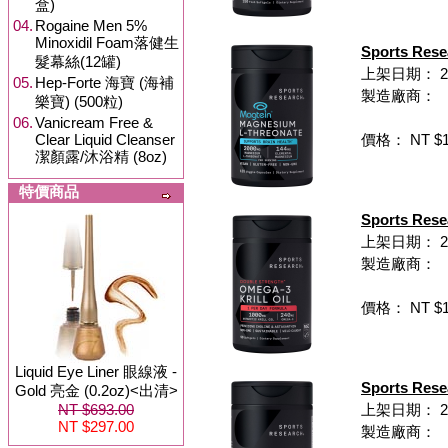
盒)
04.
Rogaine Men 5%
Minoxidil Foam落健生
Sports Re
髮幕絲(12罐)
上架日期： 202
05.
Hep-Forte 海寶 (海補
製造廠商：
樂寶) (500粒)
06.
Vanicream Free &
Clear Liquid Cleanser
價格： NT $1,
潔顏露/沐浴精 (8oz)
特價商品
Sports Re
上架日期： 202
製造廠商：
價格： NT $1,
Liquid Eye Liner 眼線液 -
Sports R
Gold 亮金 (0.2oz)<出清>
NT $693.00
上架日期： 202
NT $297.00
製造廠商：