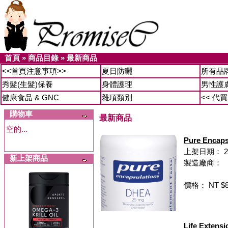
首頁
»
商品目錄
»
最新商品
<<首頁注意事項>>
夏日防曬
所有品
秀髮(生髮)保養
身體護理
男性護
健康食品 & GNC
雜項類別
<< 代
購物車
最新商品
空的...
Pure Enca
上架日期： 20
新上架商品
製造廠商：
價格： NT $8
Life Exte