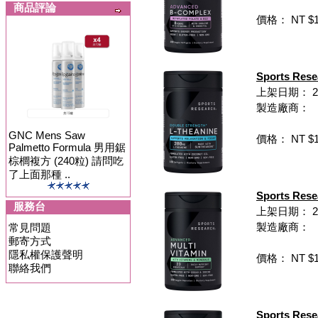
商品評論
價格： NT $1,
Sports Re
上架日期： 202
製造廠商：
GNC Mens Saw
價格： NT $1,
Palmetto Formula 男用鋸
棕櫚複方 (240粒) 請問吃
了上面那種 ..
Sports Re
服務台
上架日期： 202
製造廠商：
常見問題
郵寄方式
隱私權保護聲明
價格： NT $1,
聯絡我們
Sports R