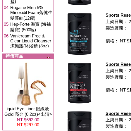
盒)
04.
Rogaine Men 5%
Minoxidil Foam落健生
Sports Re
髮幕絲(12罐)
上架日期： 202
05.
Hep-Forte 海寶 (海補
製造廠商：
樂寶) (500粒)
06.
Vanicream Free &
Clear Liquid Cleanser
價格： NT $1,
潔顏露/沐浴精 (8oz)
特價商品
Sports Re
上架日期： 202
製造廠商：
價格： NT $1,
Liquid Eye Liner 眼線液 -
Sports R
Gold 亮金 (0.2oz)<出清>
NT $693.00
上架日期： 202
NT $297.00
製造廠商：