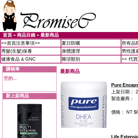
首頁
»
商品目錄
»
最新商品
<<首頁注意事項>>
夏日防曬
所有品
秀髮(生髮)保養
身體護理
男性護
健康食品 & GNC
雜項類別
<< 代
購物車
最新商品
空的...
Pure Enca
上架日期： 20
新上架商品
製造廠商：
價格： NT $8
Life Exte