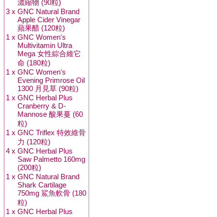
濃縮物 (90粒)
3 x
GNC Natural Brand
Apple Cider Vinegar
蘋果醋 (120粒)
1 x
GNC Women's
Multivitamin Ultra
Mega 女性綜合維它
命 (180粒)
1 x
GNC Women's
Evening Primrose Oil
1300 月見草 (90粒)
1 x
GNC Herbal Plus
Cranberry & D-
Mannose 酸果蔓 (60
粒)
1 x
GNC Triflex 特效維骨
力 (120粒)
4 x
GNC Herbal Plus
Saw Palmetto 160mg
(200粒)
1 x
GNC Natural Brand
Shark Cartilage
750mg 鯊魚軟骨 (180
粒)
1 x
GNC Herbal Plus