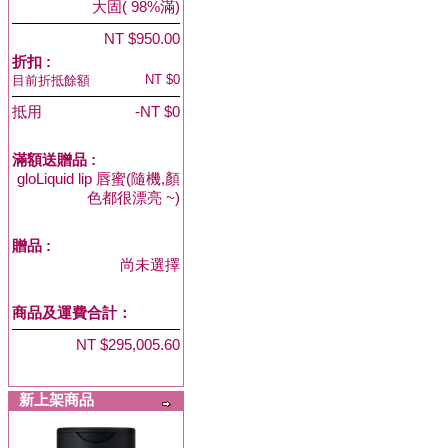
大固( 98%滿)
NT $950.00
折扣 :
NT $0
目前折抵餘額
抵用
-NT $0
滿額送贈品 :
gloLiquid lip 唇蜜(隨機,顏
色都很漂亮 ~)
贈品
:
尚未選擇
商品及運費合計：
NT $295,005.60
新上架商品