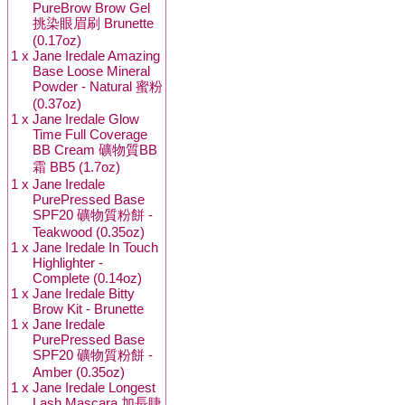
PureBrow Brow Gel
挑染眼眉刷 Brunette
(0.17oz)
1 x
Jane Iredale Amazing
Base Loose Mineral
Powder - Natural 蜜粉
(0.37oz)
1 x
Jane Iredale Glow
Time Full Coverage
BB Cream 礦物質BB
霜 BB5 (1.7oz)
1 x
Jane Iredale
PurePressed Base
SPF20 礦物質粉餅 -
Teakwood (0.35oz)
1 x
Jane Iredale In Touch
Highlighter -
Complete (0.14oz)
1 x
Jane Iredale Bitty
Brow Kit - Brunette
1 x
Jane Iredale
PurePressed Base
SPF20 礦物質粉餅 -
Amber (0.35oz)
1 x
Jane Iredale Longest
Lash Mascara 加長睫