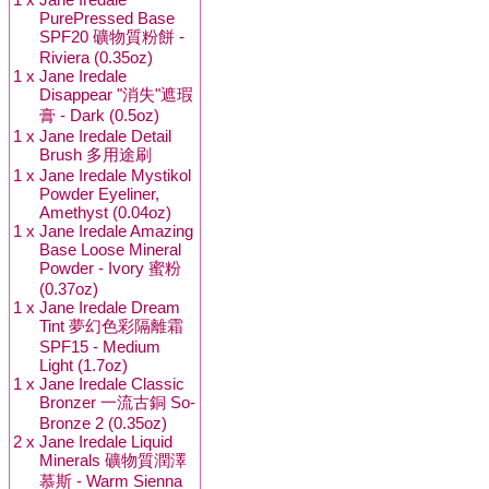
PurePressed Base
SPF20 礦物質粉餅 -
Riviera (0.35oz)
1 x
Jane Iredale
Disappear "消失"遮瑕
膏 - Dark (0.5oz)
1 x
Jane Iredale Detail
Brush 多用途刷
1 x
Jane Iredale Mystikol
Powder Eyeliner,
Amethyst (0.04oz)
1 x
Jane Iredale Amazing
Base Loose Mineral
Powder - Ivory 蜜粉
(0.37oz)
1 x
Jane Iredale Dream
Tint 夢幻色彩隔離霜
SPF15 - Medium
Light (1.7oz)
1 x
Jane Iredale Classic
Bronzer 一流古銅 So-
Bronze 2 (0.35oz)
2 x
Jane Iredale Liquid
Minerals 礦物質潤澤
慕斯 - Warm Sienna