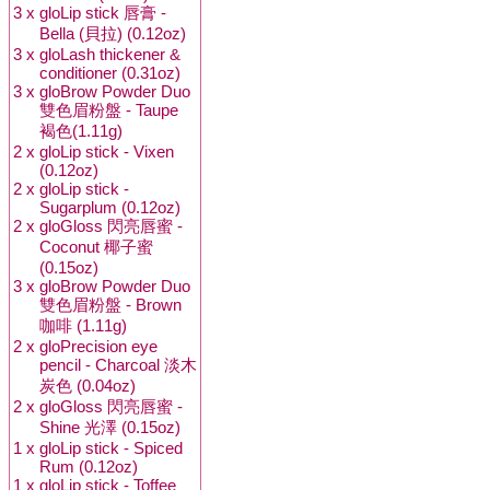
3 x
gloLip stick 唇膏 -
Bella (貝拉) (0.12oz)
3 x
gloLash thickener &
conditioner (0.31oz)
3 x
gloBrow Powder Duo
雙色眉粉盤 - Taupe
褐色(1.11g)
2 x
gloLip stick - Vixen
(0.12oz)
2 x
gloLip stick -
Sugarplum (0.12oz)
2 x
gloGloss 閃亮唇蜜 -
Coconut 椰子蜜
(0.15oz)
3 x
gloBrow Powder Duo
雙色眉粉盤 - Brown
咖啡 (1.11g)
2 x
gloPrecision eye
pencil - Charcoal 淡木
炭色 (0.04oz)
2 x
gloGloss 閃亮唇蜜 -
Shine 光澤 (0.15oz)
1 x
gloLip stick - Spiced
Rum (0.12oz)
1 x
gloLip stick - Toffee