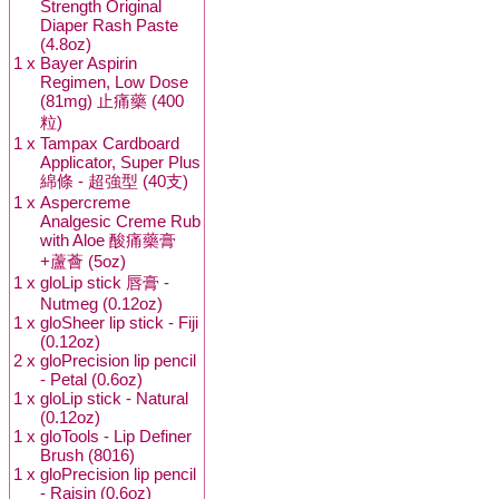
Strength Original
Diaper Rash Paste
(4.8oz)
1 x
Bayer Aspirin
Regimen, Low Dose
(81mg) 止痛藥 (400
粒)
1 x
Tampax Cardboard
Applicator, Super Plus
綿條 - 超強型 (40支)
1 x
Aspercreme
Analgesic Creme Rub
with Aloe 酸痛藥膏
+蘆薈 (5oz)
1 x
gloLip stick 唇膏 -
Nutmeg (0.12oz)
1 x
gloSheer lip stick - Fiji
(0.12oz)
2 x
gloPrecision lip pencil
- Petal (0.6oz)
1 x
gloLip stick - Natural
(0.12oz)
1 x
gloTools - Lip Definer
Brush (8016)
1 x
gloPrecision lip pencil
- Raisin (0.6oz)