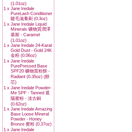
(1.01oz)
1 x
Jane Iredale
PureLash Conditioner
睫毛滋養刷 (0.3oz)
1 x
Jane Iredale Liquid
Minerals 礦物質潤澤
慕斯 - Caramel
(1.01oz)
1 x
Jane Iredale 24-Karat
Gold Dust - Gold 24K
金粉 (0.06oz)
1 x
Jane Iredale
PurePressed Base
SPF20 礦物質粉餅 -
Radiant (0.35oz) (餅
芯)
1 x
Jane Iredale Powder-
Me SPF - Tanned 遮
陽蜜粉 - 淡古銅
(0.62oz)
1 x
Jane Iredale Amazing
Base Loose Mineral
Powder - Honey
Bronze 蜜粉 (0.37oz)
1 x
Jane Iredale