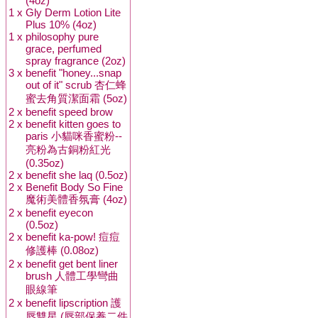
(4oz)
1 x
Gly Derm Lotion Lite
Plus 10% (4oz)
1 x
philosophy pure
grace, perfumed
spray fragrance (2oz)
3 x
benefit "honey...snap
out of it" scrub 杏仁蜂
蜜去角質潔面霜 (5oz)
2 x
benefit speed brow
2 x
benefit kitten goes to
paris 小貓咪香蜜粉--
亮粉為古銅粉紅光
(0.35oz)
2 x
benefit she laq (0.5oz)
2 x
Benefit Body So Fine
魔術美體香氛膏 (4oz)
2 x
benefit eyecon
(0.5oz)
2 x
benefit ka-pow! 痘痘
修護棒 (0.08oz)
2 x
benefit get bent liner
brush 人體工學彎曲
眼線筆
2 x
benefit lipscription 護
唇雙星 (唇部保養二件