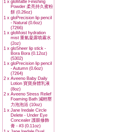
1 x
gloMatte Finishing
Powder 柔亮持久蜜粉
餅 (0.26oz)
1 x
gloPrecision lip pencil
- Natural (0.6oz)
(7266)
1 x
gloMoist hydration
mist 重氫凝露噴霧水
(2oz)
1 x
gloSheer lip stick -
Bora Bora (0.12oz)
(5302)
1 x
gloPrecision lip pencil
- Autumn (0.6oz)
(7264)
2 x
Aveeno Baby Daily
Lotion 寶寶身體乳液
(8oz)
2 x
Aveeno Stress Relief
Foaming Bath 減輕壓
力泡泡浴 (10oz)
1 x
Jane Iredale Circle
Delete - Under Eye
Concealer 護眼修飾
膏 - #3 (0.11oz)
1 x
Jane Iredale Dual