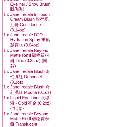
Eyeliner / Brow Brush
眼/眉刷
1 x
Jane Iredale In Touch
Cream Blush 甜蜜腮
紅膏 Confidence
(0.14oz)
1 x
Jane Iredale D2O
Hydration Spray 重氫
凝露水 (3.04oz)
1 x
Jane Iredale Beyond
Matte Refill 礦物質粉
餅 Lilac (0.35oz) (餅
芯)
1 x
Jane Iredale Blush 奇
幻腮紅 Dubonnet
(0.1oz)
1 x
Jane Iredale Blush 奇
幻腮紅 Mocha (0.1oz)
1 x
Liquid Eye Liner 眼線
液 - Gold 亮金 (0.2oz)
<出清>
1 x
Jane Iredale Beyond
Matte Refill 礦物質粉
餅 Translucent