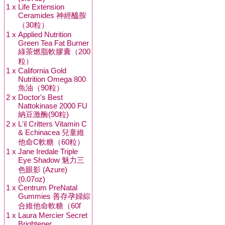
1 x
Life Extension
Ceramides 神經醯胺
（30粒）
1 x
Applied Nutrition
Green Tea Fat Burner
綠茶燃脂軟膠囊（200
粒）
1 x
California Gold
Nutrition Omega 800
魚油（90粒）
2 x
Doctor's Best
Nattokinase 2000 FU
納豆激酶(90粒)
2 x
L'il Critters Vitamin C
& Echinacea 兒童維
他命C軟糖（60粒）
1 x
Jane Iredale Triple
Eye Shadow 魅力三
色眼影 (Azure)
(0.07oz)
1 x
Centrum PreNatal
Gummies 善存孕婦綜
合維他命軟糖（60ľ
1 x
Laura Mercier Secret
Brightener