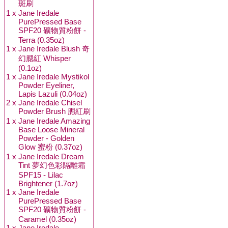
斑刷
1 x
Jane Iredale
PurePressed Base
SPF20 礦物質粉餅 -
Terra (0.35oz)
1 x
Jane Iredale Blush 奇
幻腮紅 Whisper
(0.1oz)
1 x
Jane Iredale Mystikol
Powder Eyeliner,
Lapis Lazuli (0.04oz)
2 x
Jane Iredale Chisel
Powder Brush 腮紅刷
1 x
Jane Iredale Amazing
Base Loose Mineral
Powder - Golden
Glow 蜜粉 (0.37oz)
1 x
Jane Iredale Dream
Tint 夢幻色彩隔離霜
SPF15 - Lilac
Brightener (1.7oz)
1 x
Jane Iredale
PurePressed Base
SPF20 礦物質粉餅 -
Caramel (0.35oz)
1 x
Jane Iredale