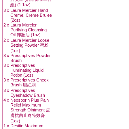
組) (1.1oz)
3 x
Laura Mercier Hand
Creme, Creme Brulee
(2oz)
2 x
Laura Mercier
Purifying Cleansing
Oil 卸妝油 (1oz)
2 x
Laura Mercier Loose
Setting Powder 蜜粉
(1oz)
3 x
Prescriptives Powder
Brush
3 x
Prescriptives
Illuminating Liquid
Potion (1oz)
3 x
Prescriptives Cheek
Brush 腮紅刷
3 x
Prescriptives
Eyeshadow Brush
4 x
Neosporin Plus Pain
Relief Maximum
Strength Ointment 皮
膚抗菌止疼特效膏
(1oz)
1 x
Desitin Maximum