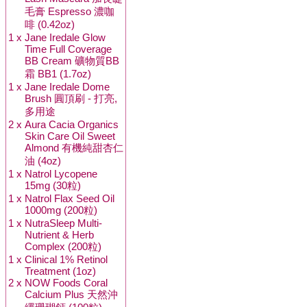
毛膏 Espresso 濃咖
啡 (0.42oz)
1 x
Jane Iredale Glow
Time Full Coverage
BB Cream 礦物質BB
霜 BB1 (1.7oz)
1 x
Jane Iredale Dome
Brush 圓頂刷 - 打亮,
多用途
2 x
Aura Cacia Organics
Skin Care Oil Sweet
Almond 有機純甜杏仁
油 (4oz)
1 x
Natrol Lycopene
15mg (30粒)
1 x
Natrol Flax Seed Oil
1000mg (200粒)
1 x
NutraSleep Multi-
Nutrient & Herb
Complex (200粒)
1 x
Clinical 1% Retinol
Treatment (1oz)
2 x
NOW Foods Coral
Calcium Plus 天然沖