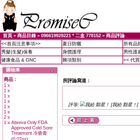
首頁
»
商品目錄
»
096619929221 * 二盒 778152
»
商品評論
<<首頁注意事項>>
夏日防曬
所有品
秀髮(生髮)保養
身體護理
男性護
健康食品 & GNC
雜項類別
<< 代
購物車
商品：
所評論寫道：
1 x
1 x
1 x
1 x
評等:
[我給 顆星！]
1 x
1 x
2 x
1 x
Abreva Only FDA
Approved Cold Sore
Treatment 冷瘡膏
(0.07oz)