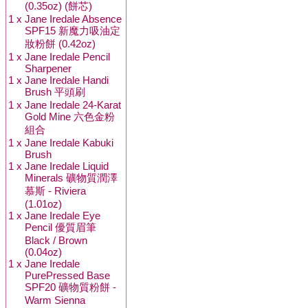
(0.35oz) (餅芯)
1 x
Jane Iredale Absence
SPF15 新魔力吸油定
妝粉餅 (0.42oz)
1 x
Jane Iredale Pencil
Sharpener
1 x
Jane Iredale Handi
Brush 平頭刷
1 x
Jane Iredale 24-Karat
Gold Mine 六色金粉
組合
1 x
Jane Iredale Kabuki
Brush
1 x
Jane Iredale Liquid
Minerals 礦物質潤澤
慕斯 - Riviera
(1.01oz)
1 x
Jane Iredale Eye
Pencil 優質眉筆
Black / Brown
(0.04oz)
1 x
Jane Iredale
PurePressed Base
SPF20 礦物質粉餅 -
Warm Sienna