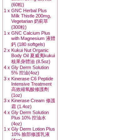
(60粒)
1 x
GNC Herbal Plus
Milk Thistle 200mg,
Vegetarian 奶薊草
(300粒)
1 x
GNC Calcium Plus
with Magnesium 液體
鈣 (180 softgels)
2 x
Kukui Nut Organic
Body Oil 夏威夷kukui
核果身體油 (8.5oz)
4 x
Gly Derm Solution
5% 控油(4oz)
3 x
Kinerase C6 Peptide
Intensive Treatment
高效縮氧酸修護劑
(1oz)
3 x
Kinerase Cream 修護
霜 (1.4oz)
4 x
Gly Derm Solution
Plus 10% 控油水
(4oz)
1 x
Gly Derm Lotion Plus
10% 臉部修護乳液