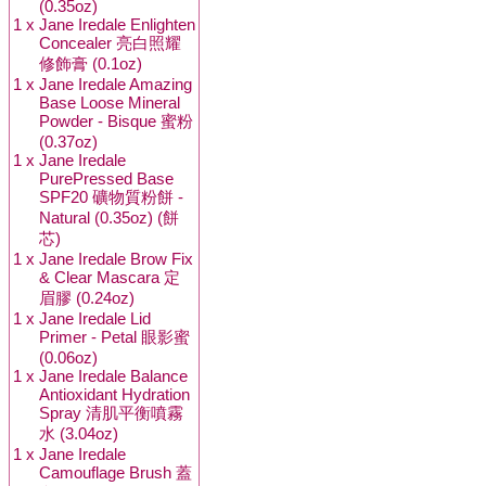
(0.35oz)
1 x
Jane Iredale Enlighten
Concealer 亮白照耀
修飾膏 (0.1oz)
1 x
Jane Iredale Amazing
Base Loose Mineral
Powder - Bisque 蜜粉
(0.37oz)
1 x
Jane Iredale
PurePressed Base
SPF20 礦物質粉餅 -
Natural (0.35oz) (餅
芯)
1 x
Jane Iredale Brow Fix
& Clear Mascara 定
眉膠 (0.24oz)
1 x
Jane Iredale Lid
Primer - Petal 眼影蜜
(0.06oz)
1 x
Jane Iredale Balance
Antioxidant Hydration
Spray 清肌平衡噴霧
水 (3.04oz)
1 x
Jane Iredale
Camouflage Brush 蓋