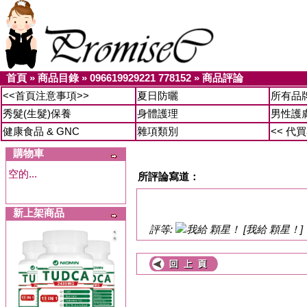
首頁
»
商品目錄
»
096619929221 778152
»
商品評論
<<首頁注意事項>>
夏日防曬
所有品
秀髮(生髮)保養
身體護理
男性護
健康食品 & GNC
雜項類別
<< 代
購物車
空的...
所評論寫道：
新上架商品
評等:
[我給 顆星！]