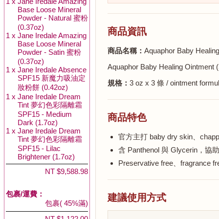
1 x
Jane Iredale Amazing
Base Loose Mineral
Powder - Natural 蜜粉
(0.37oz)
商品資訊
1 x
Jane Iredale Amazing
Base Loose Mineral
商品名稱：
Aquaphor Baby Hea
Powder - Satin 蜜粉
(0.37oz)
Aquaphor Baby Healing Ointment (
1 x
Jane Iredale Absence
SPF15 新魔力吸油定
規格：
3 oz x 3 條 / ointment formu
妝粉餅 (0.42oz)
1 x
Jane Iredale Dream
Tint 夢幻色彩隔離霜
SPF15 - Medium
商品特色
Dark (1.7oz)
1 x
Jane Iredale Dream
官方主打 baby dry skin、cha
Tint 夢幻色彩隔離霜
SPF15 - Lilac
含 Panthenol 與 Glyc
Brightener (1.7oz)
Preservative free、frag
NT $9,588.98
包裹/運費：
建議使用方式
包裹( 45%滿)
NT $1,122.00