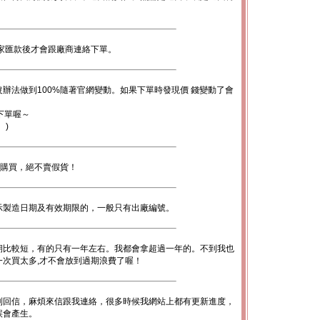
。
家匯款後才會跟廠商連絡下單。
辦法做到100%隨著官網變動。如果下單時發現價 錢變動了會
下單喔～
。)
心購買，絕不賣假貨！
示製造日期及有效期限的，一般只有出廠編號。
期比較短，有的只有一年左右。我都會拿超過一年的。不到我也
次買太多,才不會放到過期浪費了喔！
到回信，麻煩來信跟我連絡，很多時候我網站上都有更新進度，
誤會產生。