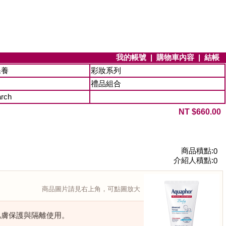
我的帳號
|
購物車內容
|
結帳
保養
彩妝系列
禮品組合
arch
NT $660.00
商品積點:
0
介紹人積點:
0
商品圖片請見右上角，可點圖放大
傷後肌膚保護與隔離使用。