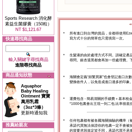
Sports Research 消化酵
素益生菌膠囊（150粒）
NT $1,121.67
＊
所有進口到台灣的貨品，全都得使用Ez
快速尋找商品
寫方式十分的簡單也只需填寫一次。
＊
生髮液的由於處埋方式不同。請確定產
輸入關鍵字尋找商品
尋問。銀杏退黑都會再加一些處理費。
進階尋找商品
商品通知狀態
＊
海關會定義“頻繁買家”也會登記進口次
變換收件人，以免造成進口過多的印象。1
Aquaphor
Baby Healing
Ointment 寶寶
＊
運費包含 - 簡易清關的手續費＋基本稅
萬用乳霜
*1000包裏會出王現一到二包.比率很
（3oz*3條）
更新時通知我
＊
任何包裹都有被各國海關抽驗的機率（
推薦給親友
承諾代買無法保證你的包裹一定不會被
的貨要求與規定皆不同，承諾代買不承