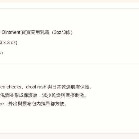
ling Ointment 寶寶萬用乳霜（3oz*3條）
3 x 3 oz)
la
pped cheeks、drool rash 與日常乾燥肌膚保護。
erin，協助滋潤並形成保護層，減少乾燥與摩擦刺激。
rance free，外出與尿布包內攜帶都方便。