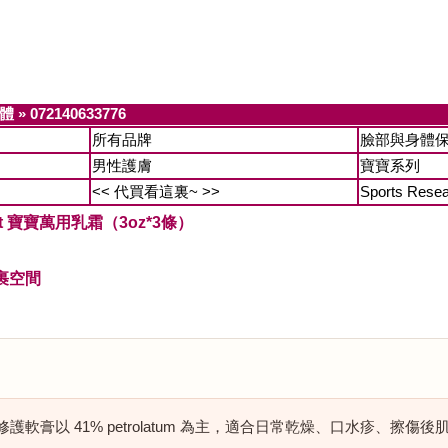
身體
»
072140633776
所有品牌
臉部與身體
男性護膚
寶寶系列
<< 代買看這裏~ >>
Sports Rese
tment 寶寶萬用乳霜（3oz*3條）
裹空間
萬用修護軟膏以 41% petrolatum 為主，適合日常乾燥、口水疹、擦