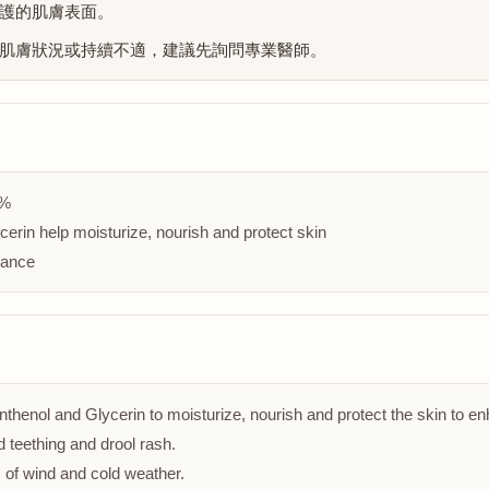
護的肌膚表面。
肌膚狀況或持續不適，建議先詢問專業醫師。
1%
erin help moisturize, nourish and protect skin
rance
nthenol and Glycerin to moisturize, nourish and protect the skin to e
 teething and drool rash.
s of wind and cold weather.