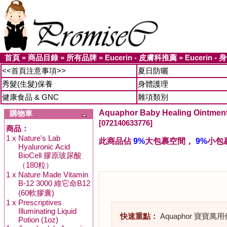
首頁
»
商品目錄
»
所有品牌
»
Eucerin - 皮膚科推薦
»
Eucerin - 
<<首頁注意事項>>
夏日防曬
秀髮(生髮)保養
身體護理
健康食品 & GNC
雜項類別
Aquaphor Baby Healing Oin
購物車
[072140633776]
商品：
1 x
Nature's Lab
此商品佔
9%
大包裹空間，
9%
小包
Hyaluronic Acid
BioCell 膠原玻尿酸
（180粒）
1 x
Nature Made Vitamin
B-12 3000 維它命B12
(60軟膠囊)
1 x
Prescriptives
Illuminating Liquid
快速重點：
Aquaphor 寶寶
Potion (1oz)