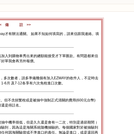
<< 備 註 >>
way才有辦法通關。 如果不知如何填寫的，請來信跟我連絡。填
品加入到購物車秀出來的總額能接受才下單匯款。有問題都來信
下好單我會再另外報價。
數，多次數者，請多準備幾個有加入EZWAY的收件人，不定時去
-6月 及7-12各享有六次免稅進口次數。
金。但不含頻繁稅或是被抽中強制正式清關的費用(600元台幣)
底但還是得註名。
被抽中機率很低，但是久久還是會有一二次，特別是過節期間 ）
抽驗到，因為這是海關系統隨機抽驗的。每個國家對於被抽驗到
擔任何因海關驗貨或不準進口的責任。無論是進口，或是退回再