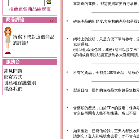
重新寄的運費， 都需要買家要自行承擔
推薦這個商品給親友
商品評論
＊
確保產品的新鮮度,大多數的產品都是買
請寫下您對這個商品
＊
網站上的說明，只是方便下單時參考，沒
的評論!
寫信通知。
(例:維他命換包裝，成份) 請可以接受再
(詳細成份等說明請直接到各大官網閱讀
服務台
常見問題
＊
所有的貨品，全都是100%正品，請放
郵寄方式
隱私權保護聲明
聯絡我們
＊
製造日期：國外的保養品大多數是無標
＊
含藥類的產品，由於FDA的規定，保存
會寫信再問客人能不能接受。所以不要一
＊
如果匯款＋已寫信給我，三天內都沒收
請別忘了登入到帳號裏去看，才不會有