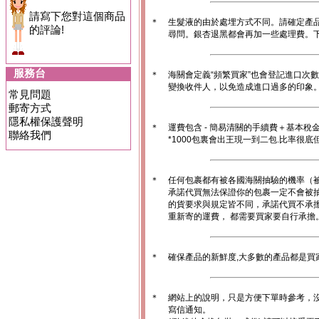
請寫下您對這個商品
＊
生髮液的由於處埋方式不同。請確定產
的評論!
尋問。銀杏退黑都會再加一些處理費。
服務台
＊
海關會定義“頻繁買家”也會登記進口次
變換收件人，以免造成進口過多的印象。1
常見問題
郵寄方式
隱私權保護聲明
＊
運費包含 - 簡易清關的手續費＋基本稅
聯絡我們
*1000包裏會出王現一到二包.比率很
＊
任何包裹都有被各國海關抽驗的機率（
承諾代買無法保證你的包裹一定不會被
的貨要求與規定皆不同，承諾代買不承
重新寄的運費， 都需要買家要自行承擔
＊
確保產品的新鮮度,大多數的產品都是買
＊
網站上的說明，只是方便下單時參考，沒
寫信通知。