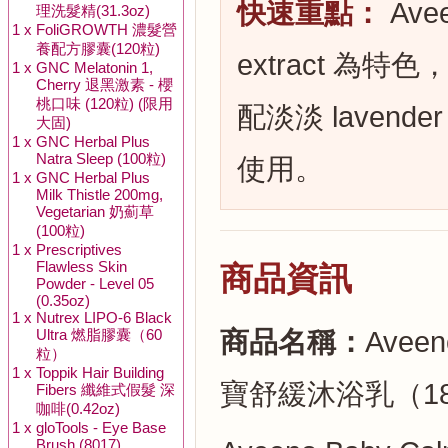
快速重點：
Ave
理洗髮精(31.3oz)
1 x
FoliGROWTH 濃髮營
養配方膠囊(120粒)
extract 為
1 x
GNC Melatonin 1,
Cherry 退黑激素 - 櫻
桃口味 (120粒) (限用
配淡淡 lavende
大固)
1 x
GNC Herbal Plus
Natra Sleep (100粒)
使用。
1 x
GNC Herbal Plus
Milk Thistle 200mg,
Vegetarian 奶薊草
(100粒)
1 x
Prescriptives
Flawless Skin
商品資訊
Powder - Level 05
(0.35oz)
1 x
Nutrex LIPO-6 Black
Ultra 燃脂膠囊（60
商品名稱：
Aveen
粒）
1 x
Toppik Hair Building
寶舒緩沐浴乳（18
Fibers 纖維式假髮 深
咖啡(0.42oz)
1 x
gloTools - Eye Base
Brush (8017)