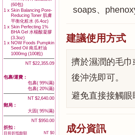
(60包)
soaps、phenox
1 x
Skin Balancing Pore-
Reducing Toner 肌膚
平衡化粧水 (6.4oz)
1 x
Skin Perfecting 1%
BHA Gel 水楊酸凝膠
建議使用方式
(3.3oz)
1 x
NOW Foods Pumpkin
Seed Oil 南瓜籽油
1000mg (100粒)
擠於濕潤的毛巾
NT $22,355.09
後沖洗即可。
包裹/運費：
包裹( 99%滿)
包裹( 20%滿)
避免直接接觸眼
NT $2,640.00
郵局：
大固( 95%滿)
NT $950.00
成分資訊
折扣 :
NT $0
目前折抵餘額