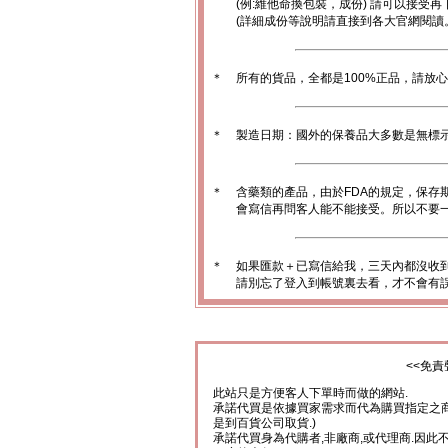
(例:維他命換包裝，成份) 請可以接受再
(詳細成份等說明請直接到各大官網閱讀
＊
所有的貨品，全都是100%正品，請放
＊
製造日期：國外的保養品大多數是無標
＊
含藥類的產品，由於FDA的規定，保存
會寫信再問客人能不能接受。所以不要一
＊
如果匯款＋已寫信給我，三天內都沒收
請別忘了登入到帳號裏去看，才不會有
<<免責
此站只是方便客人下單時而做的網站.
承諾代買是依據買家需求而代為購買指定之商
是到百貨公司取貨.)
承諾代買身為代購者,非廠商,或代理商.因此