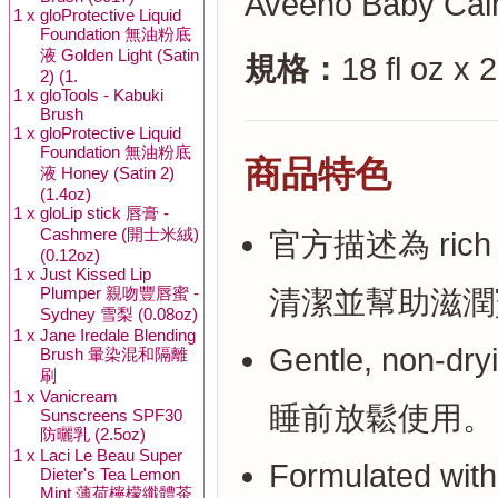
Aveeno Baby Calm
1 x
gloProtective Liquid
Foundation 無油粉底
液 Golden Light (Satin
規格：
18 fl oz x
2) (1.
1 x
gloTools - Kabuki
Brush
1 x
gloProtective Liquid
Foundation 無油粉底
商品特色
液 Honey (Satin 2)
(1.4oz)
1 x
gloLip stick 唇膏 -
Cashmere (開士米絨)
官方描述為 rich l
(0.12oz)
1 x
Just Kissed Lip
Plumper 親吻豐唇蜜 -
清潔並幫助滋潤
Sydney 雪梨 (0.08oz)
1 x
Jane Iredale Blending
Gentle, non-d
Brush 暈染混和隔離
刷
1 x
Vanicream
睡前放鬆使用。
Sunscreens SPF30
防曬乳 (2.5oz)
1 x
Laci Le Beau Super
Formulated wit
Dieter's Tea Lemon
Mint 薄荷檸檬纖體茶