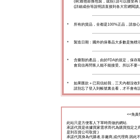
(例:維他命換包裝，成份) 請可以接受再
(詳細成份等說明請直接到各大官網閱讀
＊
所有的貨品，全都是100%正品，請放
＊
製造日期：國外的保養品大多數是無標
＊
含藥類的產品，由於FDA的規定，保存
會寫信再問客人能不能接受。所以不要一
＊
如果匯款＋已寫信給我，三天內都沒收
請別忘了登入到帳號裏去看，才不會有
<<免責
此站只是方便客人下單時而做的網站.
承諾代買是依據買家需求而代為購買指定之商
是到百貨公司取貨.)
承諾代買身為代購者,非廠商,或代理商.因此