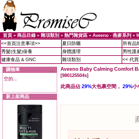
首頁
»
商品目錄
»
雜項類別
»
熱門雜貨區
»
Aveeno - 燕麥系列
»
9
<<首頁注意事項>>
夏日防曬
所有品
秀髮(生髮)保養
身體護理
男性護
健康食品 & GNC
雜項類別
<< 代
Aveeno Baby Calming Comfo
購物車
[980125504s]
空的...
此商品佔
29%
大包裹空間，
29%
小
新上架商品