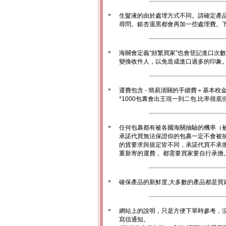
＊
生髮液的由於處埋方式不同。請確定產
尋問。銀杏退黑都會再加一些處理費。
＊
海關會定義“頻繁買家”也會登記進口次
變換收件人，以免造成進口過多的印象。1
＊
運費包含 - 簡易清關的手續費＋基本稅
*1000包裏會出王現一到二包.比率很
＊
任何包裹都有被各國海關抽驗的機率（
承諾代買無法保證你的包裹一定不會被
的貨要求與規定皆不同，承諾代買不承
重新寄的運費， 都需要買家要自行承擔
＊
確保產品的新鮮度,大多數的產品都是買
＊
網站上的說明，只是方便下單時參考，沒
寫信通知。