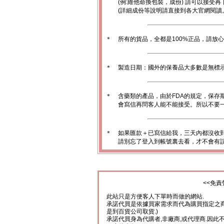
(例:維他命換包裝，成份) 請可以接受再
(詳細成份等說明請直接到各大官網閱讀
＊
所有的貨品，全都是100%正品，請放
＊
製造日期：國外的保養品大多數是無標
＊
含藥類的產品，由於FDA的規定，保存
會寫信再問客人能不能接受。所以不要一
＊
如果匯款＋已寫信給我，三天內都沒收
請別忘了登入到帳號裏去看，才不會有
<<免責
此站只是方便客人下單時而做的網站.
承諾代買是依據買家需求而代為購買指定之商
是到百貨公司取貨.)
承諾代買身為代購者,非廠商,或代理商.因此