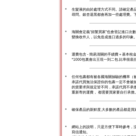
＊
生髮液的由於處埋方式不同。請確定產
尋問。銀杏退黑都會再加一些處理費。
＊
海關會定義“頻繁買家”也會登記進口次
變換收件人，以免造成進口過多的印象。1
＊
運費包含 - 簡易清關的手續費＋基本稅
*1000包裏會出王現一到二包.比率很
＊
任何包裹都有被各國海關抽驗的機率（
承諾代買無法保證你的包裹一定不會被
的貨要求與規定皆不同，承諾代買不承
重新寄的運費， 都需要買家要自行承擔
＊
確保產品的新鮮度,大多數的產品都是買
＊
網站上的說明，只是方便下單時參考，沒
寫信通知。