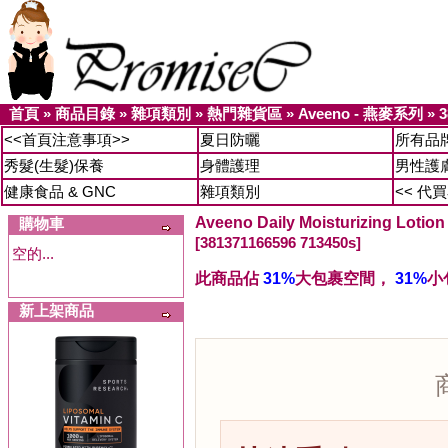
首頁
»
商品目錄
»
雜項類別
»
熱門雜貨區
»
Aveeno - 燕麥系列
»
3
<<首頁注意事項>>
夏日防曬
所有品
秀髮(生髮)保養
身體護理
男性護
健康食品 & GNC
雜項類別
<< 代
Aveeno Daily Moisturizing L
購物車
[381371166596 713450s]
空的...
此商品佔
31%
大包裹空間，
31%
小
新上架商品