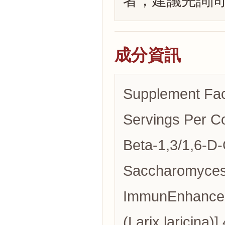
者，建議先詢問
成分資訊
Supplement Fac
Servings Per C
Beta-1,3/1,6-D
Saccharomyces 
ImmunEnhancer™
(Larix laricina)