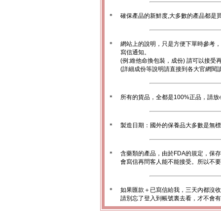
＊
確保產品的新鮮度,大多數的產品都是
＊
網站上的說明，只是方便下單時參考，
寫信通知。
(例:維他命換包裝，成份) 請可以接受
(詳細成份等說明請直接到各大官網閱讀
＊
所有的貨品，全都是100%正品，請
＊
製造日期：國外的保養品大多數是無標
＊
含藥類的產品，由於FDA的規定，保
會寫信再問客人能不能接受。所以不要
＊
如果匯款＋已寫信給我，三天內都沒收
請別忘了登入到帳號裏去看，才不會有