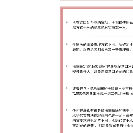
＊
所有進口到台灣的貨品，全都得使用Ez
寫方式十分的簡單也只需填寫一次。
＊
生髮液的由於處埋方式不同。請確定產
尋問。銀杏退黑都會再加一些處理費。
＊
海關會定義“頻繁買家”也會登記進口次
變換收件人，以免造成進口過多的印象。
＊
運費包含 - 簡易清關的手續費＋基本
*1000包裏會出王現一到二包.比率很
＊
任何包裹都有被各國海關抽驗的機率（
承諾代買無法保證你的包裹一定不會被
的貨要求與規定皆不同，承諾代買不承
重新寄的運費， 都需要買家要自行承