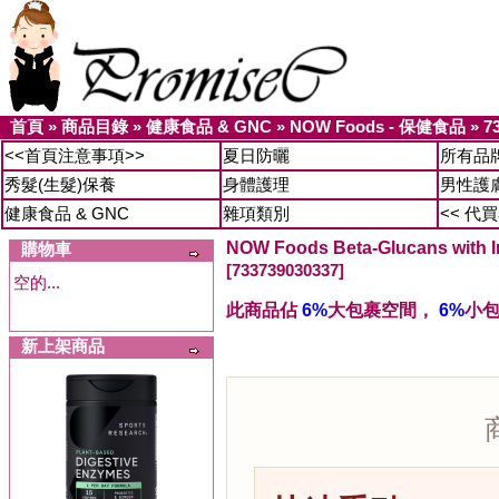
首頁
»
商品目錄
»
健康食品 & GNC
»
NOW Foods - 保健食品
»
7
<<首頁注意事項>>
夏日防曬
所有品
秀髮(生髮)保養
身體護理
男性護
健康食品 & GNC
雜項類別
<< 代
NOW Foods Beta-Glucans wi
購物車
[733739030337]
空的...
此商品佔
6%
大包裹空間，
6%
小
新上架商品