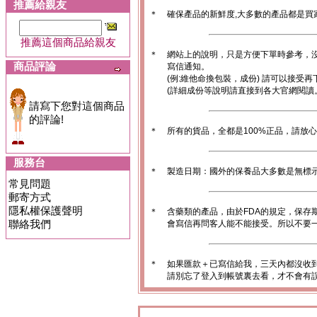
推薦給親友
＊
確保產品的新鮮度,大多數的產品都是買
推薦這個商品給親友
＊
網站上的說明，只是方便下單時參考，沒
商品評論
寫信通知。
(例:維他命換包裝，成份) 請可以接受再
(詳細成份等說明請直接到各大官網閱讀
請寫下您對這個商品
的評論!
＊
所有的貨品，全都是100%正品，請放
服務台
＊
製造日期：國外的保養品大多數是無標
常見問題
郵寄方式
隱私權保護聲明
＊
含藥類的產品，由於FDA的規定，保存
聯絡我們
會寫信再問客人能不能接受。所以不要一
＊
如果匯款＋已寫信給我，三天內都沒收
請別忘了登入到帳號裏去看，才不會有