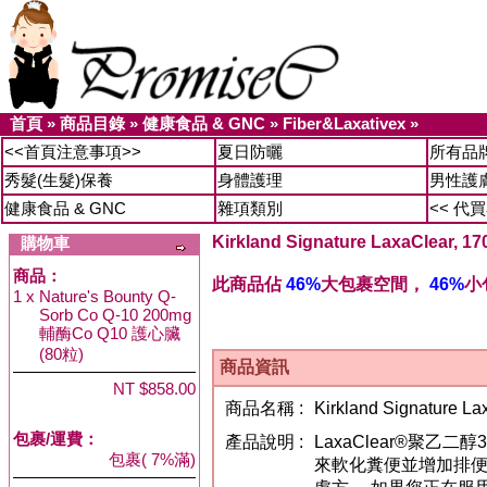
首頁
»
商品目錄
»
健康食品 & GNC
»
Fiber&Laxativex
»
<<首頁注意事項>>
夏日防曬
所有品
秀髮(生髮)保養
身體護理
男性護
健康食品 & GNC
雜項類別
<< 代
Kirkland Signature LaxaClea
購物車
商品：
此商品佔
46%
大包裹空間，
46%
小
1 x
Nature's Bounty Q-
Sorb Co Q-10 200mg
輔酶Co Q10 護心臟
(80粒)
商品資訊
NT $858.00
商品名稱 :
Kirkland Signature
包裹/運費：
產品說明 :
LaxaClear®聚乙
包裹( 7%滿)
來軟化糞便並增加排便