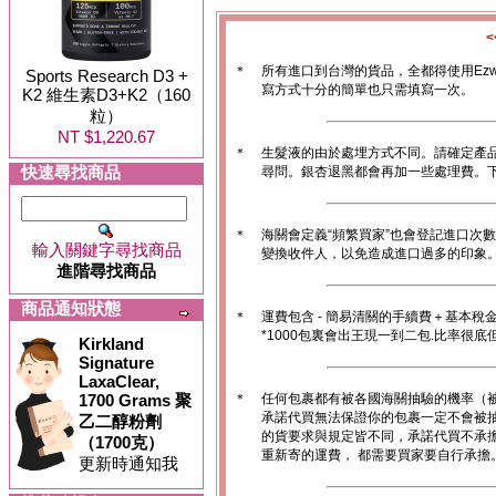
＊
所有進口到台灣的貨品，全都得使用Ez
Sports Research D3 +
寫方式十分的簡單也只需填寫一次。
K2 維生素D3+K2（160
粒）
NT $1,220.67
＊
生髮液的由於處埋方式不同。請確定產
快速尋找商品
尋問。銀杏退黑都會再加一些處理費。
＊
海關會定義“頻繁買家”也會登記進口次
輸入關鍵字尋找商品
變換收件人，以免造成進口過多的印象。1
進階尋找商品
商品通知狀態
＊
運費包含 - 簡易清關的手續費＋基本稅
*1000包裏會出王現一到二包.比率很
Kirkland
Signature
LaxaClear,
1700 Grams 聚
＊
任何包裹都有被各國海關抽驗的機率（
承諾代買無法保證你的包裹一定不會被
乙二醇粉劑
的貨要求與規定皆不同，承諾代買不承
（1700克）
重新寄的運費， 都需要買家要自行承擔
更新時通知我