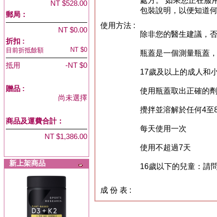
處方。 如果您正在服
NT $528.00
包裝說明，以便知道
郵局：
使用方法 :
NT $0.00
除非您的醫生建議，
折扣 :
NT $0
目前折抵餘額
瓶蓋是一個測量瓶蓋，
抵用
-NT $0
17歲及以上的成人和
贈品
:
使用瓶蓋取出正確的劑
尚未選擇
攪拌並溶解於任何4至
商品及運費合計：
每天使用一次
NT $1,386.00
使用不超過7天
新上架商品
16歲以下的兒童：請
成 份 表 :