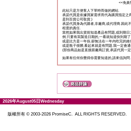
<<免責
此站只是方便客人下單時而做的網站.
承諾代買是依據買家需求而代為購買指定之商
是到百貨公司取貨.)
承諾代買身為代購者,非廠商,或代理商.因此
程度的責任.
當然如果我出貨前知道產品有問題,或到期日
例:只要有寫製造日期的,一看就知道快到期了
或是比方是一年份,卻無法在一年內吃完的維
或是瓶子很髒,看起來就是有問題.我一定會通
(部份商品如是直接跟廠商訂貨,承諾代買一定
如果有任何你覺得你需要知道的,請來信詢問.
2026年August05日Wednesday
版權所有 © 2003-2026 PromiseC. ALL RIGHTS RESERVED