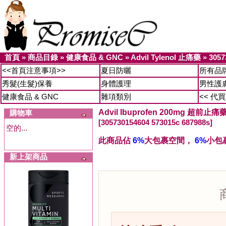
首頁
»
商品目錄
»
健康食品 & GNC
»
Advil Tylenol 止痛藥
»
3057
<<首頁注意事項>>
夏日防曬
所有品
秀髮(生髮)保養
身體護理
男性護
健康食品 & GNC
雜項類別
<< 代
Advil Ibuprofen 200mg 超前止
購物車
[305730154604 573015c 687988s]
空的...
此商品佔
6%
大包裹空間，
6%
小包
新上架商品