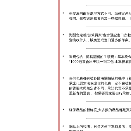
＊
生髮液的由於處埋方式不同。請確定產
尋問。銀杏退黑都會再加一些處理費。
＊
海關會定義“頻繁買家”也會登記進口次
變換收件人，以免造成進口過多的印象。1
＊
運費包含 - 簡易清關的手續費＋基本稅
*1000包裏會出王現一到二包.比率很
＊
任何包裹都有被各國海關抽驗的機率（
承諾代買無法保證你的包裹一定不會被
的貨要求與規定皆不同，承諾代買不承
重新寄的運費， 都需要買家要自行承擔
＊
確保產品的新鮮度,大多數的產品都是買
＊
網站上的說明，只是方便下單時參考，沒