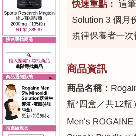
快速重點：
這筆為
Sports Research Magtein
Solution 
鎂L-蘇糖酸鹽
2000mg（135粒）
NT $1,385.67
規律保養者一次
快速尋找商品
輸入關鍵字尋找商品
商品資訊
進階尋找商品
商品通知狀態
商品名稱：
Roga
Rogaine Men
5% Minoxidil
Solution落健生
瓶*四盒／共12瓶
髮液 -液態(4瓶
*4盒)
更新時通知我
Men's ROGAINE 5%
推薦給親友