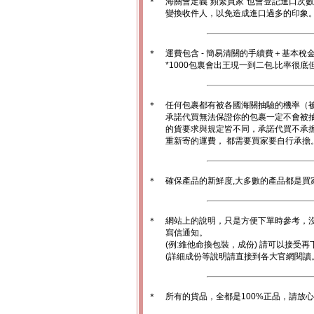
＊
海關會定義“頻繁買家”也會登記進口次
變換收件人，以免造成進口過多的印象。1
＊
運費包含 - 簡易清關的手續費＋基本稅
*1000包裏會出王現一到二包.比率很
＊
任何包裹都有被各國海關抽驗的機率（
承諾代買無法保證你的包裹一定不會被
的貨要求與規定皆不同，承諾代買不承
重新寄的運費， 都需要買家要自行承擔
＊
確保產品的新鮮度,大多數的產品都是買
＊
網站上的說明，只是方便下單時參考，沒
寫信通知。
(例:維他命換包裝，成份) 請可以接受再
(詳細成份等說明請直接到各大官網閱讀
＊
所有的貨品，全都是100%正品，請放