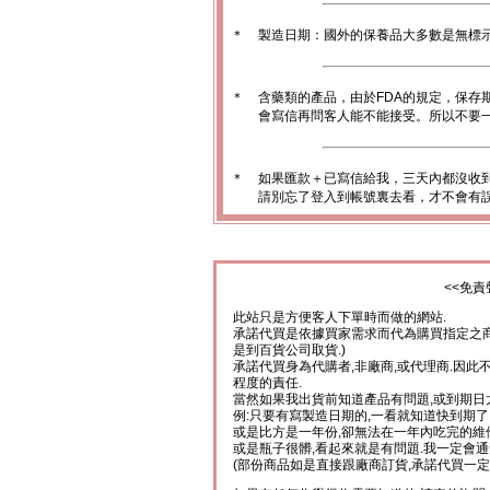
＊
製造日期：國外的保養品大多數是無標
＊
含藥類的產品，由於FDA的規定，保存
會寫信再問客人能不能接受。所以不要一
＊
如果匯款＋已寫信給我，三天內都沒收
請別忘了登入到帳號裏去看，才不會有
<<免責
此站只是方便客人下單時而做的網站.
承諾代買是依據買家需求而代為購買指定之商
是到百貨公司取貨.)
承諾代買身為代購者,非廠商,或代理商.因此
程度的責任.
當然如果我出貨前知道產品有問題,或到期日
例:只要有寫製造日期的,一看就知道快到期了
或是比方是一年份,卻無法在一年內吃完的維
或是瓶子很髒,看起來就是有問題.我一定會通
(部份商品如是直接跟廠商訂貨,承諾代買一定