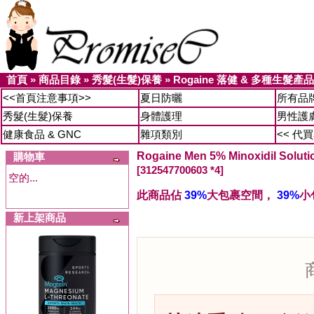
首頁
»
商品目錄
»
秀髮(生髮)保養
»
Rogaine 落健 & 多種生髮產品
<<首頁注意事項>>
夏日防曬
所有品
秀髮(生髮)保養
身體護理
男性護
健康食品 & GNC
雜項類別
<< 代
Rogaine Men 5% Minoxidil So
購物車
[312547700603 *4]
空的...
此商品佔
39%
大包裹空間，
39%
小
新上架商品