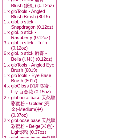
Blush (臉紅) (0.12oz)
1 x
gloTools - Angled
Blush Brush (8015)
1 x
gloLip stick -
Snapdragon (0.12oz)
1 x
gloLip stick -
Raspberry (0.12oz)
3 x
gloLip stick - Tulip
(0.12oz)
6 x
gloLip stick 唇膏 -
Bella (貝拉) (0.12oz)
1 x
gloTools - Angled Eye
Brush (8019)
1 x
gloTools - Eye Base
Brush (8017)
4 x
gloGloss 閃亮唇蜜 -
Lily 百合花 (0.15oz)
2 x
gloLoose base 天然礦
彩蜜粉 - Golden(亮
金)-Medium(中)
(0.37oz)
2 x
gloLoose base 天然礦
彩蜜粉 - Beige(米色)-
Light(亮) (0.37oz)
2 x
gloLoose base 天然礦