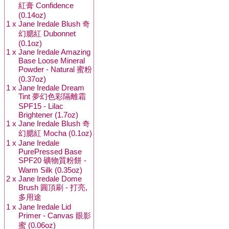
紅膏 Confidence
(0.14oz)
1 x
Jane Iredale Blush 奇
幻腮紅 Dubonnet
(0.1oz)
1 x
Jane Iredale Amazing
Base Loose Mineral
Powder - Natural 蜜粉
(0.37oz)
1 x
Jane Iredale Dream
Tint 夢幻色彩隔離霜
SPF15 - Lilac
Brightener (1.7oz)
1 x
Jane Iredale Blush 奇
幻腮紅 Mocha (0.1oz)
1 x
Jane Iredale
PurePressed Base
SPF20 礦物質粉餅 -
Warm Silk (0.35oz)
2 x
Jane Iredale Dome
Brush 圓頂刷 - 打亮,
多用途
1 x
Jane Iredale Lid
Primer - Canvas 眼影
蜜 (0.06oz)