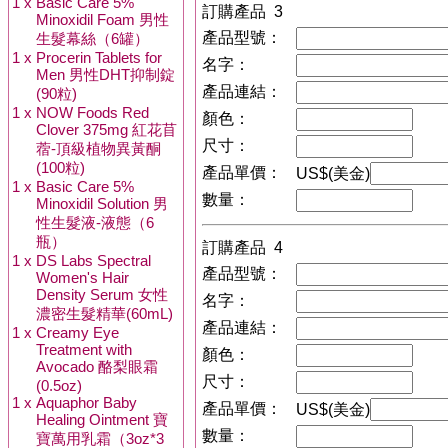
1 x
Basic Care 5%
訂購產品 3
Minoxidil Foam 男性
產品型號：
生髮幕絲（6罐）
1 x
Procerin Tablets for
名字：
Men 男性DHT抑制錠
產品連結：
(90粒)
1 x
NOW Foods Red
顏色：
Clover 375mg 紅花苜
尺寸：
蓿-頂級植物異黃酮
(100粒)
產品單價：
US$(美金)
1 x
Basic Care 5%
數量：
Minoxidil Solution 男
性生髮液-液態（6
瓶）
訂購產品 4
1 x
DS Labs Spectral
產品型號：
Women's Hair
Density Serum 女性
名字：
濃密生髮精華(60mL)
產品連結：
1 x
Creamy Eye
Treatment with
顏色：
Avocado 酪梨眼霜
尺寸：
(0.5oz)
1 x
Aquaphor Baby
產品單價：
US$(美金)
Healing Ointment 寶
數量：
寶萬用乳霜（3oz*3