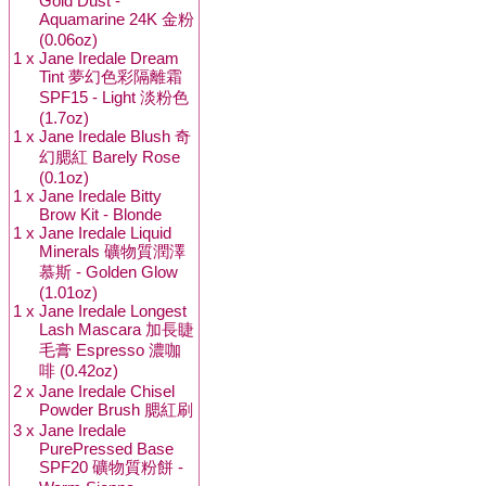
Gold Dust -
Aquamarine 24K 金粉
(0.06oz)
1 x
Jane Iredale Dream
Tint 夢幻色彩隔離霜
SPF15 - Light 淡粉色
(1.7oz)
1 x
Jane Iredale Blush 奇
幻腮紅 Barely Rose
(0.1oz)
1 x
Jane Iredale Bitty
Brow Kit - Blonde
1 x
Jane Iredale Liquid
Minerals 礦物質潤澤
慕斯 - Golden Glow
(1.01oz)
1 x
Jane Iredale Longest
Lash Mascara 加長睫
毛膏 Espresso 濃咖
啡 (0.42oz)
2 x
Jane Iredale Chisel
Powder Brush 腮紅刷
3 x
Jane Iredale
PurePressed Base
SPF20 礦物質粉餅 -