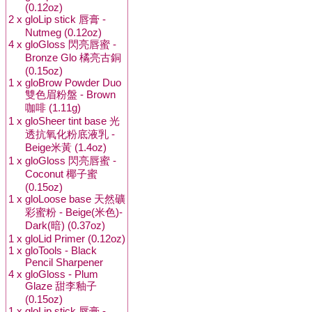
(0.12oz)
2 x
gloLip stick 唇膏 -
Nutmeg (0.12oz)
4 x
gloGloss 閃亮唇蜜 -
Bronze Glo 橘亮古銅
(0.15oz)
1 x
gloBrow Powder Duo
雙色眉粉盤 - Brown
咖啡 (1.11g)
1 x
gloSheer tint base 光
透抗氧化粉底液乳 -
Beige米黃 (1.4oz)
1 x
gloGloss 閃亮唇蜜 -
Coconut 椰子蜜
(0.15oz)
1 x
gloLoose base 天然礦
彩蜜粉 - Beige(米色)-
Dark(暗) (0.37oz)
1 x
gloLid Primer (0.12oz)
1 x
gloTools - Black
Pencil Sharpener
4 x
gloGloss - Plum
Glaze 甜李釉子
(0.15oz)
1 x
gloLip stick 唇膏 -