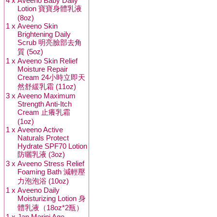
4 x
Aveeno Baby Daily
Lotion 寶寶身體乳液
(8oz)
1 x
Aveeno Skin
Brightening Daily
Scrub 明亮臉部去角
質 (5oz)
1 x
Aveeno Skin Relief
Moisture Repair
Cream 24小時立即天
然舒緩乳霜 (11oz)
3 x
Aveeno Maximum
Strength Anti-Itch
Cream 止癢乳霜
(1oz)
1 x
Aveeno Active
Naturals Protect
Hydrate SPF70 Lotion
防曬乳液 (3oz)
3 x
Aveeno Stress Relief
Foaming Bath 減輕壓
力泡泡浴 (10oz)
1 x
Aveeno Daily
Moisturizing Lotion 身
體乳液（18oz*2瓶）
1 x
Jan Marini Age