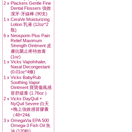
2 x
Plackers Gentle Fine
Dental Flossers 強效
潔牙-牙線棒 (90支)
1 x
CeraVe Moisturizing
Lotion 乳液 (12oz*2
瓶)
6 x
Neosporin Plus Pain
Relief Maximum
Strength Ointment 皮
膚抗菌止疼特效膏
(1oz)
1 x
Vicks VapoInhaler,
Nasal Decongestant
(0.01oz*4條)
1 x
Vicks BabyRub
Soothing Vapor
Ointment 寶寶傷風感
冒舒緩膏 (1.76oz )
2 x
Vicks DayQuil +
NyQuil Severe 白天
+晚上強效感冒膠囊
（48+24&
3 x
OmegaVia EPA 500
Omega-3 Fish Oil 魚
油 (120粒)