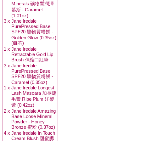
Minerals 礦物質潤澤
慕斯 - Caramel
(1.01oz)
3 x
Jane Iredale
PurePressed Base
SPF20 礦物質粉餅 -
Golden Glow (0.35oz)
(餅芯)
1 x
Jane Iredale
Retractable Gold Lip
Brush 伸縮口紅筆
3 x
Jane Iredale
PurePressed Base
SPF20 礦物質粉餅 -
Caramel (0.35oz)
1 x
Jane Iredale Longest
Lash Mascara 加長睫
毛膏 Ripe Plum 洋梨
紫 (0.42oz)
2 x
Jane Iredale Amazing
Base Loose Mineral
Powder - Honey
Bronze 蜜粉 (0.37oz)
4 x
Jane Iredale In Touch
Cream Blush 甜蜜腮