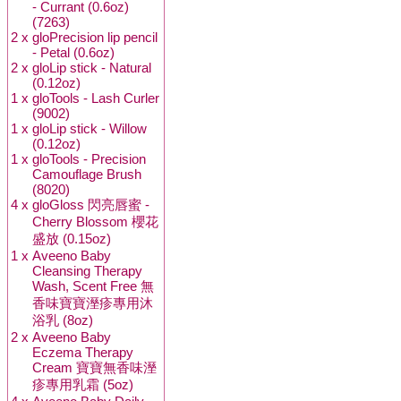
- Currant (0.6oz)
(7263)
2 x
gloPrecision lip pencil
- Petal (0.6oz)
2 x
gloLip stick - Natural
(0.12oz)
1 x
gloTools - Lash Curler
(9002)
1 x
gloLip stick - Willow
(0.12oz)
1 x
gloTools - Precision
Camouflage Brush
(8020)
4 x
gloGloss 閃亮唇蜜 -
Cherry Blossom 櫻花
盛放 (0.15oz)
1 x
Aveeno Baby
Cleansing Therapy
Wash, Scent Free 無
香味寶寶溼疹專用沐
浴乳 (8oz)
2 x
Aveeno Baby
Eczema Therapy
Cream 寶寶無香味溼
疹專用乳霜 (5oz)