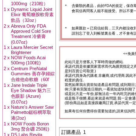
1000mg（210粒）
＊
含藥類的產品，由於FDA的規定，保存
1 x
Dynamic Liquid Joint
會寫信再問客人能不能接受。所以不要一
Elixir 葡萄糖胺軟骨素
飲品（32oz）
2 x
Abreva Only FDA
＊
如果匯款＋已寫信給我，三天內都沒收
Approved Cold Sore
請別忘了登入到帳號裏去看，才不會有
Treatment 冷瘡膏
(0.07oz)
1 x
Laura Mercier Secret
Brightener
<<免責
2 x
NOW Foods Acai
500mg (100粒)
此站只是方便客人下單時而做的網站.
承諾代買是依據買家需求而代為購買指定之商
2 x
Centrum PreNatal
是到百貨公司取貨.)
Gummies 善存孕婦綜
承諾代買身為代購者,非廠商,或代理商.因此
合維他命軟糖（60ľ
程度的責任.
1 x
Jane Iredale Triple
當然如果我出貨前知道產品有問題,或到期日
例:只要有寫製造日期的,一看就知道快到期了
Eye Shadow 魅力三
或是比方是一年份,卻無法在一年內吃完的維
色眼影 (Azure)
或是瓶子很髒,看起來就是有問題.我一定會通
(0.07oz)
(部份商品如是直接跟廠商訂貨,承諾代買一定
1 x
Nature's Answer Saw
如果有任何你覺得你需要知道的,請來信詢問.
Palmetto鋸棕櫚萃取
液(2oz)
1 x
NOW Foods Boron
3mg 螯合硼 250粒)
訂購產品 1
1 x
DS Labs Revita