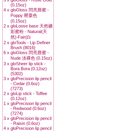
(0.15oz)
4 x
gloGloss 閃亮唇蜜 -
Poppy 罌粟色
(0.15oz)
2 x
gloLoose base 天然礦
彩蜜粉 - Natural(天
然)-Fair(白
2 x
gloTools - Lip Definer
Brush (8016)
6 x
gloGloss 閃亮唇蜜 -
Nude 淡裸色 (0.15oz)
3 x
gloSheer lip stick -
Bora Bora (0.12oz)
(5302)
3 x
gloPrecision lip pencil
- Cedar (0.6oz)
(7273)
2 x
gloLip stick - Toffee
(0.12oz)
1 x
gloPrecision lip pencil
- Redwood (0.6oz)
(7274)
3 x
gloPrecision lip pencil
- Raisin (0.6oz)
4 x
gloPrecision lip pencil