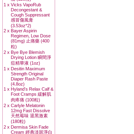
1 x
Vicks VapoRub
Decongestant &
Cough Suppressant
感冒傷風膏
(3.53oz*2)
2 x
Bayer Aspirin
Regimen, Low Dose
(81mg) 止痛藥 (400
粒)
2 x
Bye Bye Blemish
Drying Lotion 瞬間淨
痘精華液 (1oz)
1 x
Desitin Maximum
Strength Original
Diaper Rash Paste
(4.8oz)
1 x
Hyland's Relax Calf &
Foot Cramps 緩解肌
肉疼痛 (100粒)
2 x
Carlyle Melatonin
12mg Fast Dissolve
天然莓味 退黑激素
(180粒)
2 x
Dermisa Skin Fade
Cream 經典淡斑淨白