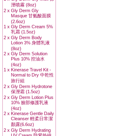
溼噴霧 (8oz)
2 x
Gly Derm Gly
Masque 甘氨酸面膜
(2.6oz)
1 x
Gly Derm Cream 5%
乳霜 (1.5oz)
2 x
Gly Derm Body
Lotion 3% 身體乳液
(8oz)
2 x
Gly Derm Solution
Plus 10% 控油水
(4oz)
1 x
Kinerase Travel Kit -
Normal to Dry 中乾性
旅行組
2 x
Gly Derm Hydrotone
保溼霜 (1.5oz)
2 x
Gly Derm Lotion Plus
10% 臉部修護乳液
(4oz)
2 x
Kinerase Gentle Daily
Cleanser 輕柔日常潔
顏露(6.6oz)
2 x
Gly Derm Hydrating
UV Cream 防紫外線