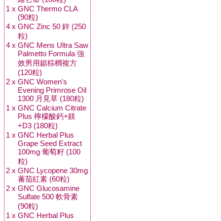
1 x
GNC Thermo CLA
(90粒)
4 x
GNC Zinc 50 鋅 (250
粒)
4 x
GNC Mens Ultra Saw
Palmetto Formula 強
效男用鋸棕櫚複方
(120粒)
2 x
GNC Women's
Evening Primrose Oil
1300 月見草 (180粒)
1 x
GNC Calcium Citrate
Plus 檸檬酸鈣+鎂
+D3 (180粒)
1 x
GNC Herbal Plus
Grape Seed Extract
100mg 葡萄籽 (100
粒)
2 x
GNC Lycopene 30mg
蕃茄紅素 (60粒)
2 x
GNC Glucosamine
Sulfate 500 軟骨素
(90粒)
1 x
GNC Herbal Plus