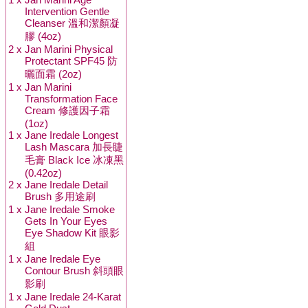
Intervention Gentle
Cleanser 溫和潔顏凝
膠 (4oz)
2 x
Jan Marini Physical
Protectant SPF45 防
曬面霜 (2oz)
1 x
Jan Marini
Transformation Face
Cream 修護因子霜
(1oz)
1 x
Jane Iredale Longest
Lash Mascara 加長睫
毛膏 Black Ice 冰凍黑
(0.42oz)
2 x
Jane Iredale Detail
Brush 多用途刷
1 x
Jane Iredale Smoke
Gets In Your Eyes
Eye Shadow Kit 眼影
組
1 x
Jane Iredale Eye
Contour Brush 斜頭眼
影刷
1 x
Jane Iredale 24-Karat