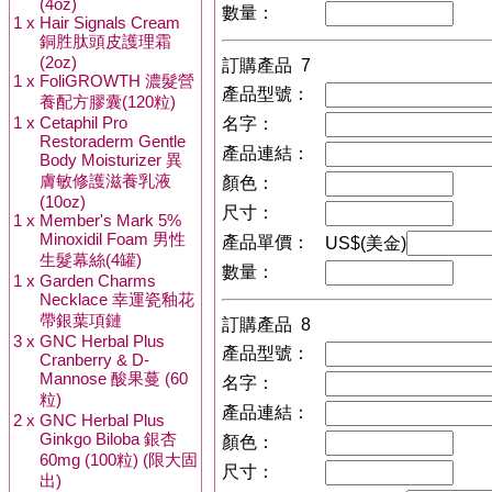
(4oz)
數量：
1 x
Hair Signals Cream
銅胜肽頭皮護理霜
(2oz)
訂購產品 7
1 x
FoliGROWTH 濃髮營
產品型號：
養配方膠囊(120粒)
1 x
Cetaphil Pro
名字：
Restoraderm Gentle
產品連結：
Body Moisturizer 異
膚敏修護滋養乳液
顏色：
(10oz)
尺寸：
1 x
Member's Mark 5%
Minoxidil Foam 男性
產品單價：
US$(美金)
生髮幕絲(4罐)
數量：
1 x
Garden Charms
Necklace 幸運瓷釉花
帶銀葉項鏈
訂購產品 8
3 x
GNC Herbal Plus
產品型號：
Cranberry & D-
Mannose 酸果蔓 (60
名字：
粒)
產品連結：
2 x
GNC Herbal Plus
Ginkgo Biloba 銀杏
顏色：
60mg (100粒) (限大固
尺寸：
出)