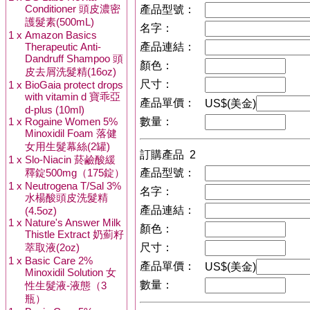
Conditioner 頭皮濃密
產品型號：
護髮素(500mL)
名字：
1 x
Amazon Basics
Therapeutic Anti-
產品連結：
Dandruff Shampoo 頭
顏色：
皮去屑洗髮精(16oz)
尺寸：
1 x
BioGaia protect drops
with vitamin d 寶乖亞
產品單價：
US$(美金)
d-plus (10ml)
1 x
Rogaine Women 5%
數量：
Minoxidil Foam 落健
女用生髮幕絲(2罐)
訂購產品 2
1 x
Slo-Niacin 菸鹼酸緩
釋錠500mg（175錠）
產品型號：
1 x
Neutrogena T/Sal 3%
名字：
水楊酸頭皮洗髮精
產品連結：
(4.5oz)
1 x
Nature's Answer Milk
顏色：
Thistle Extract 奶薊籽
萃取液(2oz)
尺寸：
1 x
Basic Care 2%
產品單價：
US$(美金)
Minoxidil Solution 女
數量：
性生髮液-液態（3
瓶）