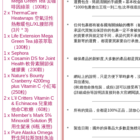
Mega Green Tea 去咖
＊
運費包含 - 簡易清關的手續費＋基本稅
啡因綠茶（100粒）
*1000包裏會出王現一到二包.比率很
2 x
ThermaCare
Heatwraps 空氣活性
熱敷暖包L/XL腰部用
＊
任何包裹都有被各國海關抽驗的機率（
(3片 * 3)
承諾代買無法保證你的包裹一定不會被
1 x
Life Extension Mega
的貨要求與規定皆不同，承諾代買不承
Green Tea 綠茶萃取
重新寄的運費， 都需要買家要自行承擔
（100粒）
1 x
Sephora
1 x
Cosamin DS for Joint
＊
確保產品的新鮮度,大多數的產品都是買
Health 軟骨素關節保
健膠囊（230顆）
1 x
Nature's Bounty
＊
網站上的說明，只是方便下單時參考，沒
Cranberry 4200mg
寫信通知。
plus Vitamin C 小紅莓
(例:維他命換包裝，成份) 請可以接受再
(250粒)
(詳細成份等說明請直接到各大官網閱讀
2 x
L'il Critters Vitamin C
& Echinacea 兒童維
他命C軟糖（60粒）
＊
所有的貨品，全都是100%正品，請放
1 x
Member's Mark 5%
Minoxidil Solution 男
用生髮液 (6瓶 液態)
＊
製造日期：國外的保養品大多數是無標
1 x
Pure Alaska Omega
野生阿拉斯加鮭魚油