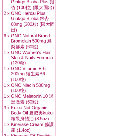
Ginkgo Biloba Plus 銀
杏 (100粒) (限大固出)
2 x
GNC Herbal Plus
Ginkgo Biloba 銀杏
60mg (300粒) (限大固
出)
6 x
GNC Natural Brand
Bromelain 500mg 鳳
梨酵素 (60粒)
1 x
GNC Women's Hair,
Skin & Nails Formula
(120粒)
1 x
GNC Vitamin B-6
200mg 維生素B6
(100粒)
1 x
GNC Niacin 500mg
(100粒)
1 x
GNC Melatonin 10 退
黑激素 (60粒)
3 x
Kukui Nut Organic
Body Oil 夏威夷kukui
核果身體油 (8.5oz)
1 x
Kinerase Cream 修護
霜 (1.4oz)
2 x
Kinerase C6 Peptide