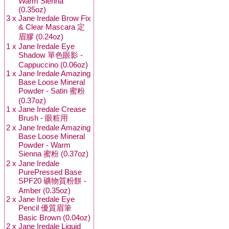
Warm Sienna
(0.35oz)
3 x
Jane Iredale Brow Fix
& Clear Mascara 定
眉膠 (0.24oz)
1 x
Jane Iredale Eye
Shadow 單色眼影 -
Cappuccino (0.06oz)
1 x
Jane Iredale Amazing
Base Loose Mineral
Powder - Satin 蜜粉
(0.37oz)
1 x
Jane Iredale Crease
Brush - 眼粧用
2 x
Jane Iredale Amazing
Base Loose Mineral
Powder - Warm
Sienna 蜜粉 (0.37oz)
2 x
Jane Iredale
PurePressed Base
SPF20 礦物質粉餅 -
Amber (0.35oz)
2 x
Jane Iredale Eye
Pencil 優質眉筆
Basic Brown (0.04oz)
2 x
Jane Iredale Liquid