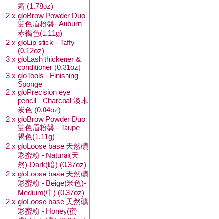
霜 (1.78oz)
2 x
gloBrow Powder Duo
雙色眉粉盤- Auburn
赤褐色(1.11g)
2 x
gloLip stick - Taffy
(0.12oz)
3 x
gloLash thickener &
conditioner (0.31oz)
3 x
gloTools - Finishing
Sponge
2 x
gloPrecision eye
pencil - Charcoal 淡木
炭色 (0.04oz)
2 x
gloBrow Powder Duo
雙色眉粉盤 - Taupe
褐色(1.11g)
2 x
gloLoose base 天然礦
彩蜜粉 - Natural(天
然)-Dark(暗) (0.37oz)
2 x
gloLoose base 天然礦
彩蜜粉 - Beige(米色)-
Medium(中) (0.37oz)
2 x
gloLoose base 天然礦
彩蜜粉 - Honey(蜜