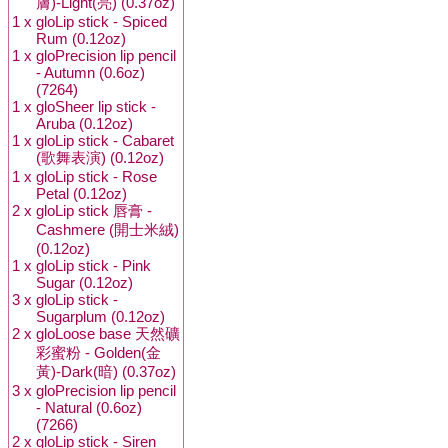
膚)-Light(亮) (0.37oz)
1 x
gloLip stick - Spiced
Rum (0.12oz)
1 x
gloPrecision lip pencil
- Autumn (0.6oz)
(7264)
1 x
gloSheer lip stick -
Aruba (0.12oz)
1 x
gloLip stick - Cabaret
(歌舞表演) (0.12oz)
1 x
gloLip stick - Rose
Petal (0.12oz)
2 x
gloLip stick 唇膏 -
Cashmere (開士米絨)
(0.12oz)
1 x
gloLip stick - Pink
Sugar (0.12oz)
3 x
gloLip stick -
Sugarplum (0.12oz)
2 x
gloLoose base 天然礦
彩蜜粉 - Golden(金
黃)-Dark(暗) (0.37oz)
3 x
gloPrecision lip pencil
- Natural (0.6oz)
(7266)
2 x
gloLip stick - Siren