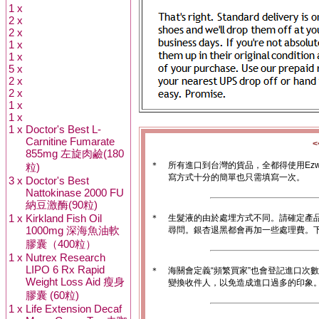
1 x
2 x
2 x
1 x
1 x
5 x
2 x
2 x
1 x
1 x
1 x
Doctor's Best L-
Carnitine Fumarate
855mg 左旋肉鹼(180
＊
所有進口到台灣的貨品，全都得使用Ez
粒)
寫方式十分的簡單也只需填寫一次。
3 x
Doctor's Best
Nattokinase 2000 FU
納豆激酶(90粒)
1 x
Kirkland Fish Oil
＊
生髮液的由於處埋方式不同。請確定產
1000mg 深海魚油軟
尋問。銀杏退黑都會再加一些處理費。
膠囊（400粒）
1 x
Nutrex Research
LIPO 6 Rx Rapid
＊
海關會定義“頻繁買家”也會登記進口次
Weight Loss Aid 瘦身
變換收件人，以免造成進口過多的印象。1
膠囊 (60粒)
1 x
Life Extension Decaf