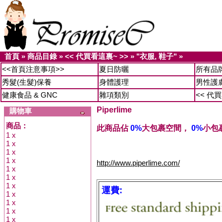
首頁
»
商品目錄
»
<< 代買看這裏~ >>
»
"衣服, 鞋子"
»
<<首頁注意事項>>
夏日防曬
所有品
秀髮(生髮)保養
身體護理
男性護
健康食品 & GNC
雜項類別
<< 代
Piperlime
購物車
商品：
此商品佔
0%
大包裹空間，
0%
小包
1 x
1 x
1 x
1 x
http://www.piperlime.com/
1 x
1 x
1 x
運費:
1 x
1 x
1 x
1 x