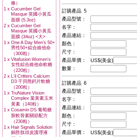
條）
1 x
Cucumber Gel
訂購產品 5
Masque 英國小黃瓜
產品型號：
面膜 (5.3oz)
2 x
Cucumber Gel
名字：
Masque 英國小黃瓜
產品連結：
面膜 (34oz) <大>
1 x
One A Day Men's 50+
顏色：
男性50+綜合維他命
尺寸：
（300粒）
1 x
Vitafusion Women's
產品單價：
US$(美金)
女性綜合維他命軟糖
數量：
（220粒）
2 x
L'il Critters Calcium
D3 干貝熊鈣片軟糖
訂購產品 6
（200粒）
產品型號：
1 x
TruNature Vision
Complex 葉黃素玉米
名字：
黃素（140粒）
產品連結：
1 x
Cosamin DS 葡萄糖
胺軟骨素關節配方
顏色：
（230粒）
尺寸：
1 x
Hair Signals Solution
銅胜肽頭皮護理液
產品單價：
US$(美金)