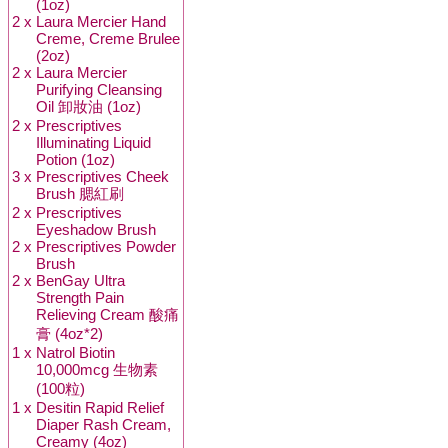
(1oz)
2 x
Laura Mercier Hand
Creme, Creme Brulee
(2oz)
2 x
Laura Mercier
Purifying Cleansing
Oil 卸妝油 (1oz)
2 x
Prescriptives
Illuminating Liquid
Potion (1oz)
3 x
Prescriptives Cheek
Brush 腮紅刷
2 x
Prescriptives
Eyeshadow Brush
2 x
Prescriptives Powder
Brush
2 x
BenGay Ultra
Strength Pain
Relieving Cream 酸痛
膏 (4oz*2)
1 x
Natrol Biotin
10,000mcg 生物素
(100粒)
1 x
Desitin Rapid Relief
Diaper Rash Cream,
Creamy (4oz)