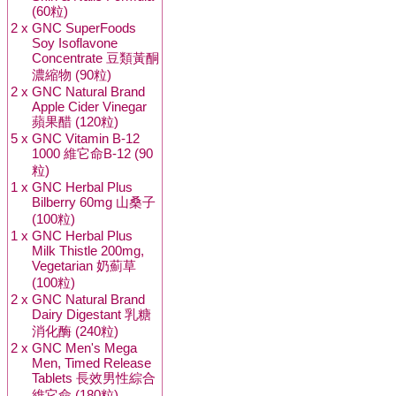
(60粒)
2 x
GNC SuperFoods
Soy Isoflavone
Concentrate 豆類黃酮
濃縮物 (90粒)
2 x
GNC Natural Brand
Apple Cider Vinegar
蘋果醋 (120粒)
5 x
GNC Vitamin B-12
1000 維它命B-12 (90
粒)
1 x
GNC Herbal Plus
Bilberry 60mg 山桑子
(100粒)
1 x
GNC Herbal Plus
Milk Thistle 200mg,
Vegetarian 奶薊草
(100粒)
2 x
GNC Natural Brand
Dairy Digestant 乳糖
消化酶 (240粒)
2 x
GNC Men's Mega
Men, Timed Release
Tablets 長效男性綜合
維它命 (180粒)