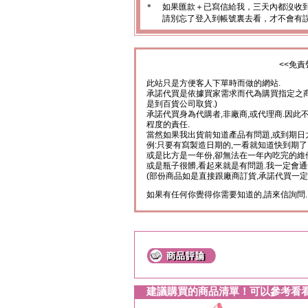
＊
如果匯款＋已寫信給我，三天內都沒收
請別忘了登入到帳號裏去看，才不會有
<<免責
此站只是方便客人下單時而做的網站.
承諾代買是依據買家需求而代為購買指定之商
是到百貨公司取貨.)
承諾代買身為代購者,非廠商,或代理商.因此
程度的責任.
當然如果我出貨前知道產品有問題,或到期日
例:只要有寫製造日期的,一看就知道快到期了
或是比方是一年份,卻無法在一年內吃完的維
或是瓶子很髒,看起來就是有問題.我一定會通
(部份商品如是直接跟廠商訂貨,承諾代買一定
如果有任何你覺得你需要知道的,請來信詢問.
建議購買的商品清單！可以參考看