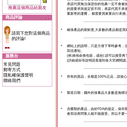
承諾代買無法保證你的包裹一定不會被
推薦這個商品給親友
的貨要求與規定皆不同，承諾代買不承
重新寄的運費， 都需要買家要自行承擔
商品評論
＊
確保產品的新鮮度,大多數的產品都是買
請寫下您對這個商品
的評論!
＊
網站上的說明，只是方便下單時參考，沒
寫信通知。
服務台
(例:維他命換包裝，成份) 請可以接受再
(詳細成份等說明請直接到各大官網閱讀
常見問題
郵寄方式
隱私權保護聲明
＊
所有的貨品，全都是100%正品，請放
聯絡我們
＊
製造日期：國外的保養品大多數是無標
＊
含藥類的產品，由於FDA的規定，保存
會寫信再問客人能不能接受。所以不要一