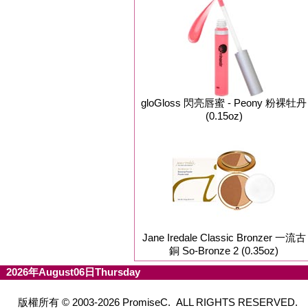
gloGloss 閃亮唇蜜 - Peony 粉裸牡丹
(0.15oz)
Jane Iredale Classic Bronzer 一流古
銅 So-Bronze 2 (0.35oz)
2026年August06日Thursday
版權所有 © 2003-2026 PromiseC. ALL RIGHTS RESERVED