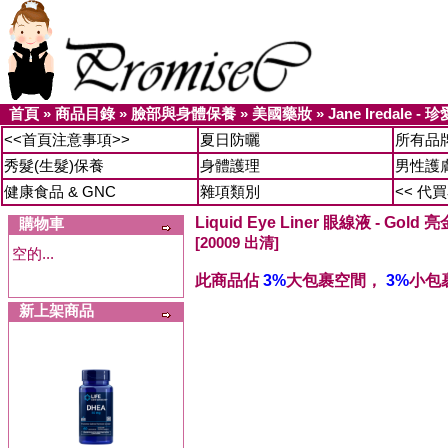
首頁
»
商品目錄
»
臉部與身體保養
»
美國藥妝
»
Jane Iredale 
<<首頁注意事項>>
夏日防曬
所有品
秀髮(生髮)保養
身體護理
男性護
健康食品 & GNC
雜項類別
<< 代
Liquid Eye Liner 眼線液 - Gold 亮
購物車
[20009 出清]
空的...
此商品佔
3%
大包裹空間，
3%
小包
新上架商品