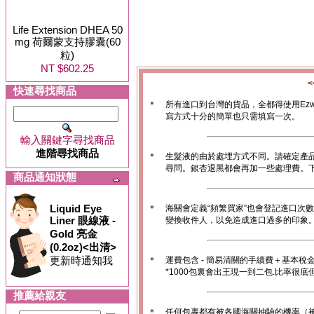
Life Extension DHEA 50
mg 荷爾蒙支持膠囊(60
粒)
NT $602.25
快速尋找商品
＊
所有進口到台灣的貨品，全都得使用Ez
寫方式十分的簡單也只需填寫一次。
輸入關鍵字尋找商品
進階尋找商品
＊
生髮液的由於處埋方式不同。請確定產
尋問。銀杏退黑都會再加一些處理費。
商品通知狀態
Liquid Eye
＊
海關會定義“頻繁買家”也會登記進口次
Liner 眼線液 -
變換收件人，以免造成進口過多的印象。1
Gold 亮金
(0.2oz)<出清>
更新時通知我
＊
運費包含 - 簡易清關的手續費＋基本稅
*1000包裏會出王現一到二包.比率很
推薦給親友
＊
任何包裹都有被各國海關抽驗的機率（