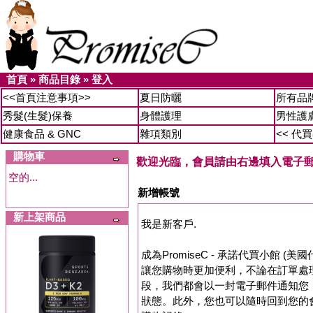
首頁
»
商品目錄
»
登入
<<首頁注意事項>>
夏日防曬
所有品
秀髮(生髮)保養
身體護理
男性護
健康食品 & GNC
雜項類別
<< 代
購物車
歡迎光臨，會員請由右邊填入電子
空的...
新增帳號
新上架商品
我是新客戶.
成為PromiseC - 承諾代買小館 (
讓您購物時更加便利，不論在訂單處
段，我們都會以一封電子郵件通知您
狀態。此外，您也可以隨時回到您的