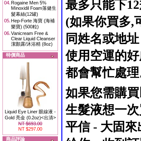
最多只能下1
04.
Rogaine Men 5%
Minoxidil Foam落健生
髮幕絲(12罐)
(如果你買多
05.
Hep-Forte 海寶 (海補
樂寶) (500粒)
06.
Vanicream Free &
同姓名或地址
Clear Liquid Cleanser
潔顏露/沐浴精 (8oz)
使用空運的好
特價商品
都會幫忙處理
如果您需購買
生髮液想一次
Liquid Eye Liner 眼線液 -
Gold 亮金 (0.2oz)<出清>
平信 - 大
NT $693.00
NT $297.00
商品評論