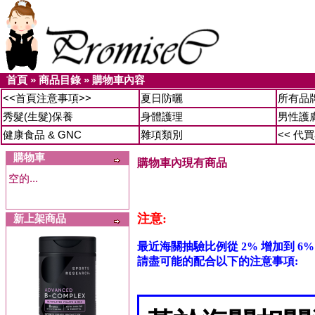
首頁
»
商品目錄
»
購物車內容
<<首頁注意事項>>
夏日防曬
所有品
秀髮(生髮)保養
身體護理
男性護
健康食品 & GNC
雜項類別
<< 代
購物車
購物車內現有商品
空的...
注意:
新上架商品
最近海關抽驗比例從 2% 增加到 6%
請盡可能的配合以下的注意事項: