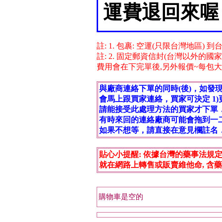
運費退回來喔
註: 1. 包裹: 空運(只限台灣地區) 
註: 2. 固定郵資信封(台灣以外的國
費用會在下完單後,另外報價~每包大固 $95
與廠商連絡下單的同時(後)，如發
會馬上跟買家連絡，買家可決定 1)更換
請能接受此處理方法的買家才下單
有時來回的連絡廠商可能會拖到一
如果不想等，請直接在意見欄註名
貼心小提醒: 依據台灣的藥事法規定,
就在網路上轉售或販賣維他命, 含藥
購物車是空的