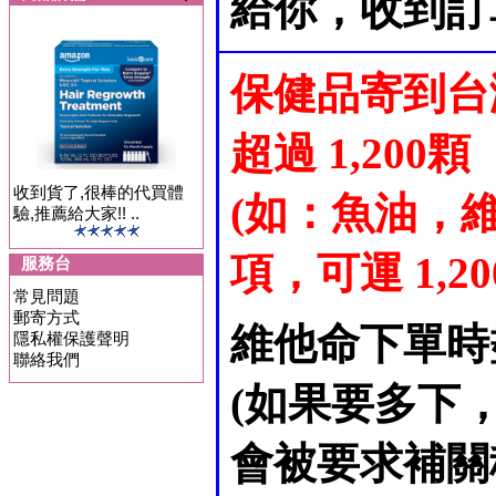
給你，收到訂
保健品寄到台
超過 1,200顆
收到貨了,很棒的代買體
(如：魚油，維
驗,推薦給大家!! ..
項，可運 1,200 
服務台
常見問題
郵寄方式
維他命下單時
隱私權保護聲明
聯絡我們
(如果要多下
會被要求補關