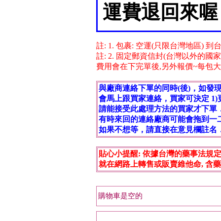
運費退回來喔
註: 1. 包裹: 空運(只限台灣地區) 
註: 2. 固定郵資信封(台灣以外的國
費用會在下完單後,另外報價~每包大固 $95
與廠商連絡下單的同時(後)，如發
會馬上跟買家連絡，買家可決定 1)更換
請能接受此處理方法的買家才下單
有時來回的連絡廠商可能會拖到一
如果不想等，請直接在意見欄註名
貼心小提醒: 依據台灣的藥事法規定,
就在網路上轉售或販賣維他命, 含藥
購物車是空的