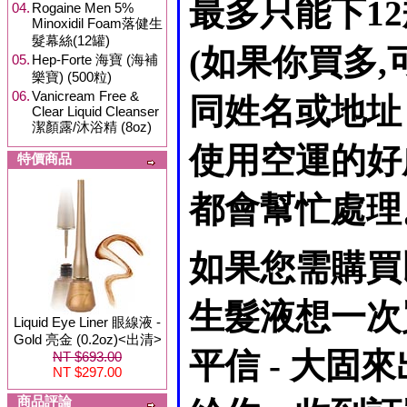
最多只能下1
04.
Rogaine Men 5%
Minoxidil Foam落健生
髮幕絲(12罐)
(如果你買多
05.
Hep-Forte 海寶 (海補
樂寶) (500粒)
06.
Vanicream Free &
同姓名或地址
Clear Liquid Cleanser
潔顏露/沐浴精 (8oz)
使用空運的好
特價商品
都會幫忙處理
如果您需購買
生髮液想一次
Liquid Eye Liner 眼線液 -
Gold 亮金 (0.2oz)<出清>
平信 - 大
NT $693.00
NT $297.00
商品評論