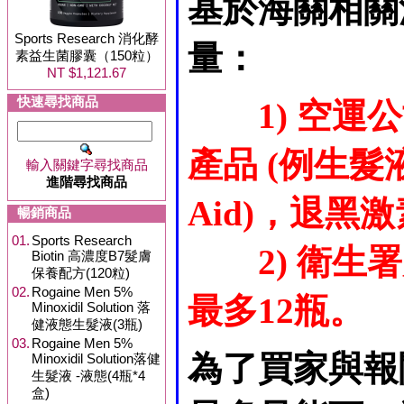
基於海關相關
Sports Research 消化酵
量：
素益生菌膠囊（150粒）
NT $1,121.67
快速尋找商品
1) 空
產品 (例生髮液
輸入關鍵字尋找商品
進階尋找商品
Aid)，退黑激素
暢銷商品
01.
Sports Research
2) 衛
Biotin 高濃度B7髮膚
保養配方(120粒)
02.
Rogaine Men 5%
最多12瓶。
Minoxidil Solution 落
健液態生髮液(3瓶)
03.
Rogaine Men 5%
為了買家與報
Minoxidil Solution落健
生髮液 -液態(4瓶*4
盒)