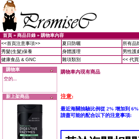
首頁
»
商品目錄
»
購物車內容
<<首頁注意事項>>
夏日防曬
所有品
秀髮(生髮)保養
身體護理
男性護
健康食品 & GNC
雜項類別
<< 代
購物車
購物車內現有商品
空的...
注意:
新上架商品
最近海關抽驗比例從 2% 增加到 6%
請盡可能的配合以下的注意事項: