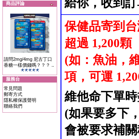
給你，收到訂
商品評論
保健品寄到台
超過 1,200顆
(如：魚油，維
請問2mg/4mg 尼古丁口
香糖一樣價錢嗎？？？ ..
項，可運 1,200 
服務台
常見問題
維他命下單時
郵寄方式
隱私權保護聲明
聯絡我們
(如果要多下
會被要求補關