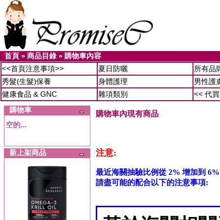
首頁
»
商品目錄
»
購物車內容
<<首頁注意事項>>
夏日防曬
所有品
秀髮(生髮)保養
身體護理
男性護
健康食品 & GNC
雜項類別
<< 代
購物車
購物車內現有商品
空的...
注意:
新上架商品
最近海關抽驗比例從 2% 增加到 6%
請盡可能的配合以下的注意事項: