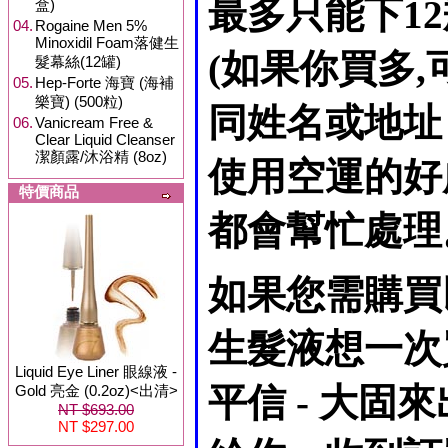
最多只能下1
盒)
04.
Rogaine Men 5%
Minoxidil Foam落健生
(如果你買多
髮幕絲(12罐)
05.
Hep-Forte 海寶 (海補
樂寶) (500粒)
同姓名或地址
06.
Vanicream Free &
Clear Liquid Cleanser
潔顏露/沐浴精 (8oz)
使用空運的好
特價商品
都會幫忙處理
如果您需購買
生髮液想一次
Liquid Eye Liner 眼線液 -
平信 - 大
Gold 亮金 (0.2oz)<出清>
NT $693.00
NT $297.00