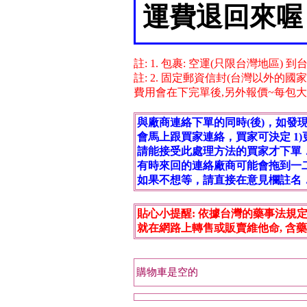
運費退回來喔
註: 1. 包裹: 空運(只限台灣地區) 
註: 2. 固定郵資信封(台灣以外的國
費用會在下完單後,另外報價~每包大固 $95
與廠商連絡下單的同時(後)，如發
會馬上跟買家連絡，買家可決定 1)更換
請能接受此處理方法的買家才下單
有時來回的連絡廠商可能會拖到一
如果不想等，請直接在意見欄註名
貼心小提醒: 依據台灣的藥事法規定,
就在網路上轉售或販賣維他命, 含藥
購物車是空的