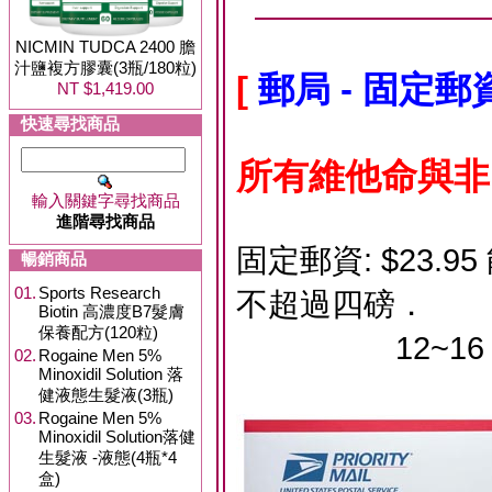
NICMIN TUDCA 2400 膽
汁鹽複方膠囊(3瓶/180粒)
[
郵局 - 固定
NT $1,419.00
快速尋找商品
所有維他命與非
輸入關鍵字尋找商品
進階尋找商品
固定郵資: $23
暢銷商品
01.
Sports Research
不超過四磅．
Biotin 高濃度B7髮膚
保養配方(120粒)
12~16 天
02.
Rogaine Men 5%
Minoxidil Solution 落
健液態生髮液(3瓶)
03.
Rogaine Men 5%
Minoxidil Solution落健
生髮液 -液態(4瓶*4
盒)