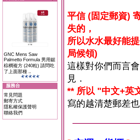
平信 (固定郵資
失的，
所以水水最好能提
局候領)
GNC Mens Saw
Palmetto Formula 男用鋸
這樣對你們而言會
棕櫚複方 (240粒) 請問吃
了上面那種 ..
見．
服務台
** 所以 "中文+英
常見問題
郵寄方式
寫的越清楚郵差也
隱私權保護聲明
聯絡我們