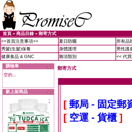
首頁
»
商品目錄
»
郵寄方式
<<首頁注意事項>>
夏日防曬
所有品
秀髮(生髮)保養
身體護理
男性護
健康食品 & GNC
雜項類別
<< 代
購物車
郵寄方式
空的...
新上架商品
[
郵局 - 固定
[
空運 - 貨櫃
]