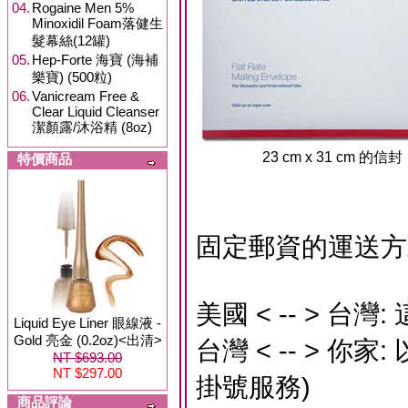
04.
Rogaine Men 5%
Minoxidil Foam落健生
髮幕絲(12罐)
05.
Hep-Forte 海寶 (海補
樂寶) (500粒)
06.
Vanicream Free &
Clear Liquid Cleanser
潔顏露/沐浴精 (8oz)
23 cm x 31 cm 的信封
特價商品
固定郵資的運送方
美國 < -- > 
Liquid Eye Liner 眼線液 -
Gold 亮金 (0.2oz)<出清>
台灣 < -- > 
NT $693.00
NT $297.00
掛號服務)
商品評論