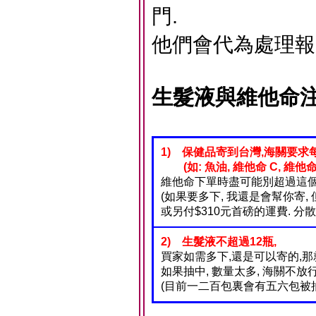
門.
他們會代為處理報
生髮液與維他命注
1) 保健品寄到台灣,海關要求每
(如: 魚油, 維他命 C, 維他命 B 為
維他命下單時盡可能別超過這個
(如果要多下, 我還是會幫你寄, 
或另付$310元首磅的運費. 分散
2) 生髮液不超過12瓶,
買家如需多下,還是可以寄的,那
如果抽中, 數量太多, 海關不放
(目前一二百包裏會有五六包被抽