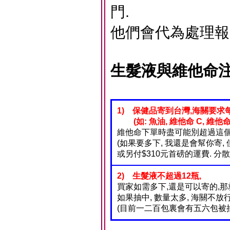
門.
他們會代為處理報
生髮液與維他命注
1) 保健品寄到台灣,海關要求每
(如: 魚油, 維他命 C, 維他命 B 為
維他命下單時盡可能別超過這個
(如果要多下, 我還是會幫你寄, 
或另付$310元首磅的運費. 分散
2) 生髮液不超過12瓶,
買家如需多下,還是可以寄的,那
如果抽中, 數量太多, 海關不放
(目前一二百包裏會有五六包被抽