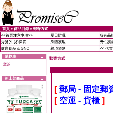
首頁
»
商品目錄
»
郵寄方式
<<首頁注意事項>>
夏日防曬
所有品
秀髮(生髮)保養
身體護理
男性護
健康食品 & GNC
雜項類別
<< 代
購物車
郵寄方式
空的...
新上架商品
[
郵局 - 固定
[
空運 - 貨櫃
]