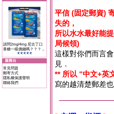
平信 (固定郵資
失的，
所以水水最好能提
局候領)
請問2mg/4mg 尼古丁口
香糖一樣價錢嗎？？？ ..
這樣對你們而言會
服務台
見．
常見問題
** 所以 "中文+英
郵寄方式
隱私權保護聲明
寫的越清楚郵差也
聯絡我們