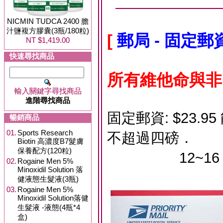
NICMIN TUDCA 2400 膽
汁鹽複方膠囊(3瓶/180粒)
[
郵局 - 固定
NT $1,419.00
快速尋找商品
所有維他命與非
輸入關鍵字尋找商品
進階尋找商品
固定郵資: $23
暢銷商品
01.
Sports Research
不超過四磅．
Biotin 高濃度B7髮膚
保養配方(120粒)
12~16 天
02.
Rogaine Men 5%
Minoxidil Solution 落
健液態生髮液(3瓶)
03.
Rogaine Men 5%
Minoxidil Solution落健
生髮液 -液態(4瓶*4
盒)