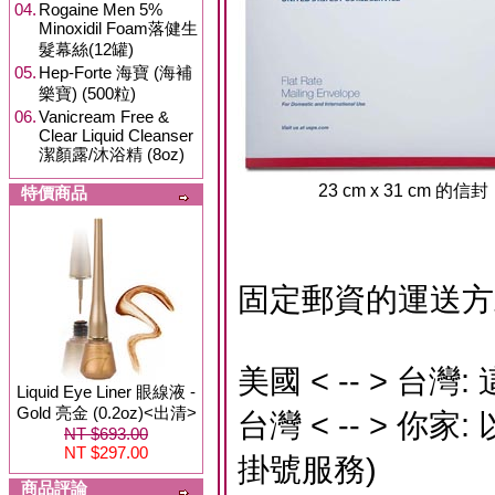
04.
Rogaine Men 5%
Minoxidil Foam落健生
髮幕絲(12罐)
05.
Hep-Forte 海寶 (海補
樂寶) (500粒)
06.
Vanicream Free &
Clear Liquid Cleanser
潔顏露/沐浴精 (8oz)
23 cm x 31 cm 的信封
特價商品
固定郵資的運送方
美國 < -- > 
Liquid Eye Liner 眼線液 -
Gold 亮金 (0.2oz)<出清>
台灣 < -- > 
NT $693.00
NT $297.00
掛號服務)
商品評論