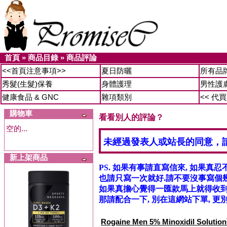
首頁
»
商品目錄
»
商品評論
<<首頁注意事項>>
夏日防曬
所有品
秀髮(生髮)保養
身體護理
男性護
健康食品 & GNC
雜項類別
<< 代
購物車
看看別人的評論？
空的...
未經過發表人或站長的同意，
新上架商品
PS. 如果有事請直寫信來, 如果真忍
也請只寫一次就好.請不要沒事寫個幾
如果真擔心覺得一匯款馬上就得收到信
那請配合一下, 別在這網站下單, 更別
Rogaine Men 5% Minoxidil Sol