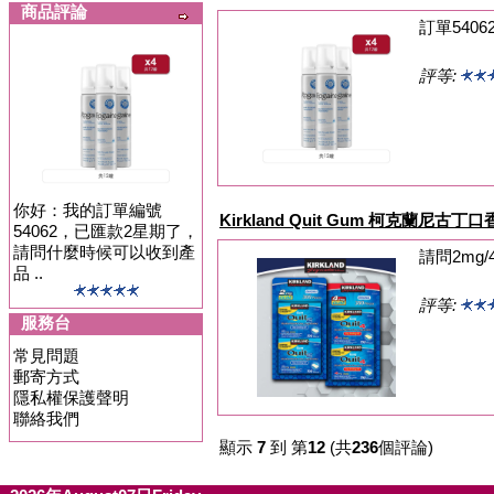
商品評論
訂單54
評等:
你好：我的訂單編號
Kirkland Quit Gum 柯克蘭尼古丁
54062，已匯款2星期了，
請問什麼時候可以收到產
請問2mg
品 ..
評等:
服務台
常見問題
郵寄方式
隱私權保護聲明
聯絡我們
顯示
7
到 第
12
(共
236
個評論)