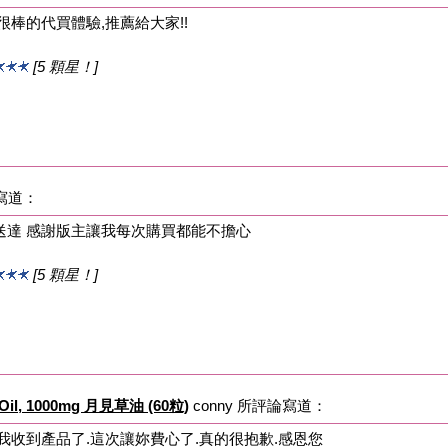
很棒的代買體驗,推薦給大家!!
[5 顆星！]
論寫道：
送達 感謝版主讓我每次購買都能不擔心
[5 顆星！]
e Oil, 1000mg 月見草油 (60粒)
conny 所評論寫道：
我收到產品了.這次讓妳費心了.真的很抱歉.感恩您