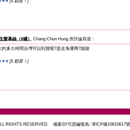
[5 顆星！]
m 男性生髮幕絲（6罐）
Chang Chun Hung 所評論寫道：
大約多久時間台灣可以到貨呢?是走海運嗎?謝謝
[5 顆星！]
 ALL RIGHTS RESERVED.
備案/許可證編號為: 津ICP備1081061