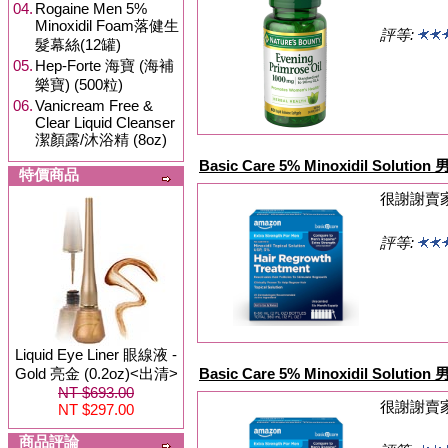
04.
Rogaine Men 5%
Minoxidil Foam落健生
評等:
髮幕絲(12罐)
05.
Hep-Forte 海寶 (海補
樂寶) (500粒)
06.
Vanicream Free &
Clear Liquid Cleanser
潔顏露/沐浴精 (8oz)
Basic Care 5% Minoxidil Solu
特價商品
很謝謝賣
評等:
Liquid Eye Liner 眼線液 -
Gold 亮金 (0.2oz)<出清>
Basic Care 5% Minoxidil Solu
NT $693.00
很謝謝賣
NT $297.00
商品評論