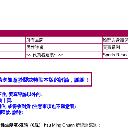
所有品牌
臉部與身體
男性護膚
寶寶系列
<< 代買看這裏~ >>
Sports Rese
請勿隨意抄襲或轉貼本版的評論，謝謝！
不住, 要寫評論以外的.
十頁.
, 或得收到貨 (注意事項也不願意看)
匯款. 謝謝!
tion 男性生髮液-液態（6瓶）
hsu Ming Chuan 所評論寫道：