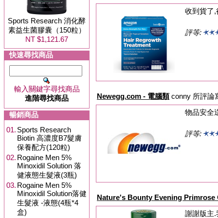
收到貨了,
Sports Research 消化酵
素益生菌膠囊（150粒）
評等:
NT $1,121.67
快速尋找商品
輸入關鍵字尋找商品
Newegg.com - 電腦類
conny 所評
進階尋找商品
物品安全
暢銷商品
01.
Sports Research
評等:
Biotin 高濃度B7髮膚
保養配方(120粒)
02.
Rogaine Men 5%
Minoxidil Solution 落
健液態生髮液(3瓶)
03.
Rogaine Men 5%
Minoxidil Solution落健
Nature's Bounty Evening Primros
生髮液 -液態(4瓶*4
盒)
謝謝版主.