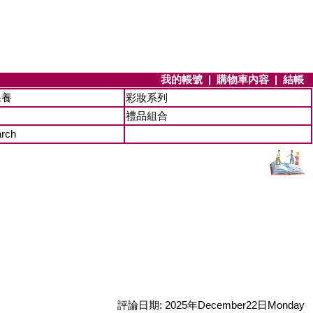
我的帳號
|
購物車內容
|
結帳
保養
彩妝系列
禮品組合
arch
評論日期: 2025年December22日Monday