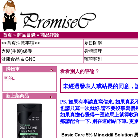
首頁
»
商品目錄
»
商品評論
<<首頁注意事項>>
夏日防曬
秀髮(生髮)保養
身體護理
健康食品 & GNC
雜項類別
購物車
看看別人的評論？
空的...
未經過發表人或站長的同意，
新上架商品
PS. 如果有事請直寫信來, 如果真忍
也請只寫一次就好.請不要沒事寫個幾
如果真擔心覺得一匯款馬上就得收到信
那請配合一下, 別在這網站下單, 更別
Basic Care 5% Minoxidil Solu