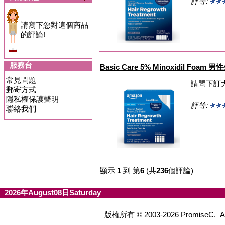
評等:
請寫下您對這個商品
的評論!
服務台
Basic Care 5% Minoxidil Foa
常見問題
請問下訂
郵寄方式
隱私權保護聲明
評等:
聯絡我們
顯示
1
到 第
6
(共
236
個評論)
2026年August08日Saturday
版權所有 © 2003-2026 PromiseC.