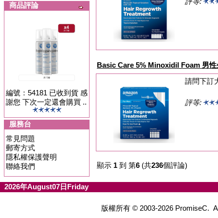
評等:
商品評論
Basic Care 5% Minoxidil Foa
請問下訂
編號：54181 已收到貨 感
謝您 下次一定還會購買 ..
評等:
服務台
常見問題
郵寄方式
隱私權保護聲明
顯示
1
到 第
6
(共
236
個評論)
聯絡我們
2026年August07日Friday
版權所有 © 2003-2026 PromiseC.