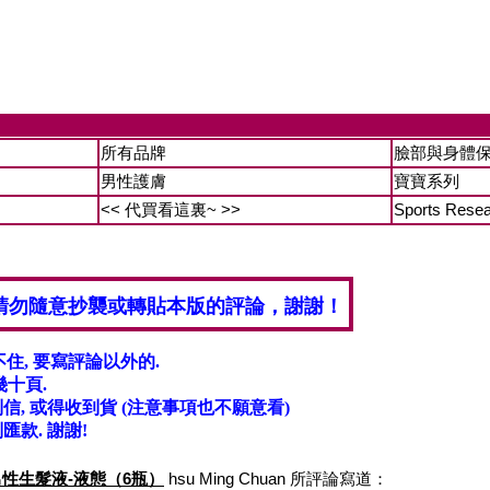
所有品牌
臉部與身體
男性護膚
寶寶系列
<< 代買看這裏~ >>
Sports Rese
請勿隨意抄襲或轉貼本版的評論，謝謝！
不住, 要寫評論以外的.
十頁.
, 或得收到貨 (注意事項也不願意看)
匯款. 謝謝!
tion 男性生髮液-液態（6瓶）
hsu Ming Chuan 所評論寫道：