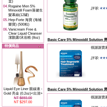
盒)
04.
Rogaine Men 5%
評等:
Minoxidil Foam落健生
髮幕絲(12罐)
05.
Hep-Forte 海寶 (海補
樂寶) (500粒)
06.
Vanicream Free &
Clear Liquid Cleanser
潔顏露/沐浴精 (8oz)
Basic Care 5% Minoxidil Solu
特價商品
很謝謝賣
評等:
Liquid Eye Liner 眼線液 -
Basic Care 5% Minoxidil Solu
Gold 亮金 (0.2oz)<出清>
很謝謝賣
NT $693.00
NT $297.00