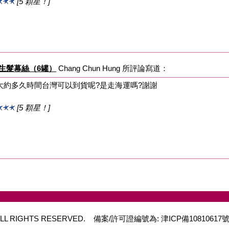
[5 顆星！]
m 男性生髮幕絲（6罐）
Chang Chun Hung 所評論寫道：
大約多久時間台灣可以到貨呢?是走海運嗎?謝謝
[5 顆星！]
 ALL RIGHTS RESERVED.
備案/許可證編號為: 津ICP備1081061