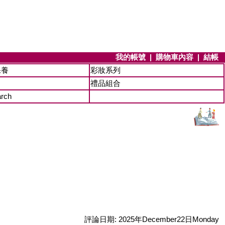
我的帳號
|
購物車內容
|
結帳
保養
彩妝系列
禮品組合
arch
評論日期: 2025年December22日Monday