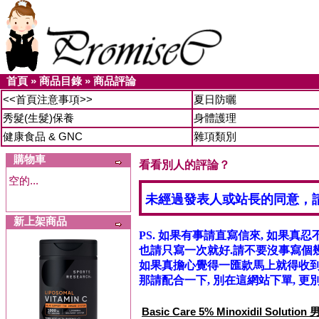
首頁
»
商品目錄
»
商品評論
<<首頁注意事項>>
夏日防曬
秀髮(生髮)保養
身體護理
健康食品 & GNC
雜項類別
購物車
看看別人的評論？
空的...
未經過發表人或站長的同意，
新上架商品
PS. 如果有事請直寫信來, 如果真忍
也請只寫一次就好.請不要沒事寫個幾
如果真擔心覺得一匯款馬上就得收到信
那請配合一下, 別在這網站下單, 更別
Basic Care 5% Minoxidil Solu