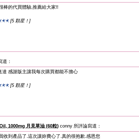
很棒的代買體驗,推薦給大家!!
[5 顆星！]
論寫道：
送達 感謝版主讓我每次購買都能不擔心
[5 顆星！]
e Oil, 1000mg 月見草油 (60粒)
conny 所評論寫道：
我收到產品了.這次讓妳費心了.真的很抱歉.感恩您