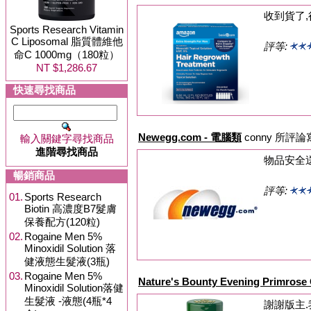
收到貨了,
Sports Research Vitamin
C Liposomal 脂質體維他
評等:
命C 1000mg（180粒）
NT $1,286.67
快速尋找商品
Newegg.com - 電腦類
conny 所評
輸入關鍵字尋找商品
進階尋找商品
物品安全
暢銷商品
評等:
01.
Sports Research
Biotin 高濃度B7髮膚
保養配方(120粒)
02.
Rogaine Men 5%
Minoxidil Solution 落
健液態生髮液(3瓶)
03.
Rogaine Men 5%
Nature's Bounty Evening Primros
Minoxidil Solution落健
生髮液 -液態(4瓶*4
謝謝版主.