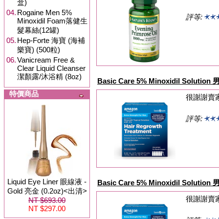
盒)
04.
Rogaine Men 5%
評等:
Minoxidil Foam落健生
髮幕絲(12罐)
05.
Hep-Forte 海寶 (海補
樂寶) (500粒)
06.
Vanicream Free &
Clear Liquid Cleanser
潔顏露/沐浴精 (8oz)
Basic Care 5% Minoxidil Solu
特價商品
很謝謝賣
評等:
Liquid Eye Liner 眼線液 -
Basic Care 5% Minoxidil Solu
Gold 亮金 (0.2oz)<出清>
很謝謝賣
NT $693.00
NT $297.00