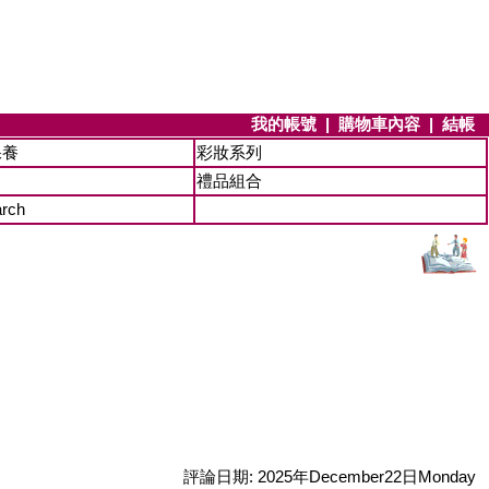
我的帳號
|
購物車內容
|
結帳
保養
彩妝系列
禮品組合
arch
評論日期: 2025年December22日Monday