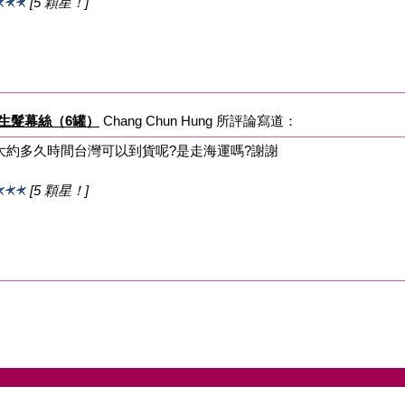
[5 顆星！]
m 男性生髮幕絲（6罐）
Chang Chun Hung 所評論寫道：
大約多久時間台灣可以到貨呢?是走海運嗎?謝謝
[5 顆星！]