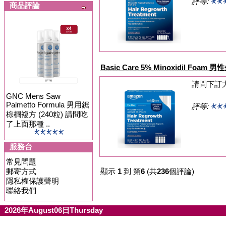
評等:
商品評論
Basic Care 5% Minoxidil Foa
請問下訂
GNC Mens Saw
Palmetto Formula 男用鋸
評等:
棕櫚複方 (240粒) 請問吃
了上面那種 ..
服務台
常見問題
郵寄方式
顯示
1
到 第
6
(共
236
個評論)
隱私權保護聲明
聯絡我們
2026年August06日Thursday