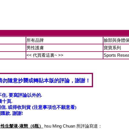
所有品牌
臉部與身體
男性護膚
寶寶系列
<< 代買看這裏~ >>
Sports Rese
請勿隨意抄襲或轉貼本版的評論，謝謝！
不住, 要寫評論以外的.
十頁.
, 或得收到貨 (注意事項也不願意看)
匯款. 謝謝!
tion 男性生髮液-液態（6瓶）
hsu Ming Chuan 所評論寫道：