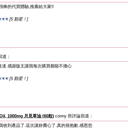
很棒的代買體驗,推薦給大家!!
[5 顆星！]
論寫道：
送達 感謝版主讓我每次購買都能不擔心
[5 顆星！]
e Oil, 1000mg 月見草油 (60粒)
conny 所評論寫道：
我收到產品了.這次讓妳費心了.真的很抱歉.感恩您