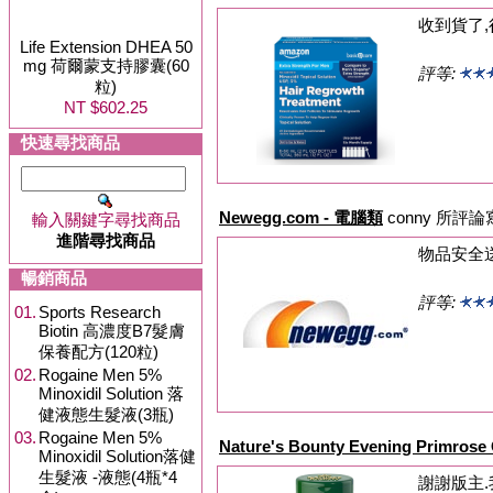
收到貨了,
Life Extension DHEA 50
mg 荷爾蒙支持膠囊(60
評等:
粒)
NT $602.25
快速尋找商品
Newegg.com - 電腦類
conny 所評
輸入關鍵字尋找商品
進階尋找商品
物品安全
暢銷商品
評等:
01.
Sports Research
Biotin 高濃度B7髮膚
保養配方(120粒)
02.
Rogaine Men 5%
Minoxidil Solution 落
健液態生髮液(3瓶)
03.
Rogaine Men 5%
Nature's Bounty Evening Primros
Minoxidil Solution落健
生髮液 -液態(4瓶*4
謝謝版主.