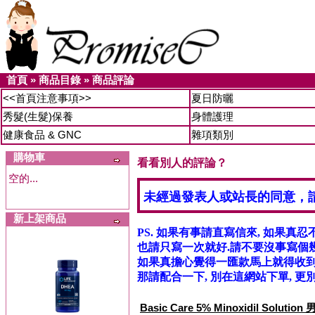
首頁
»
商品目錄
»
商品評論
<<首頁注意事項>>
夏日防曬
秀髮(生髮)保養
身體護理
健康食品 & GNC
雜項類別
購物車
看看別人的評論？
空的...
未經過發表人或站長的同意，
新上架商品
PS. 如果有事請直寫信來, 如果真忍
也請只寫一次就好.請不要沒事寫個幾
如果真擔心覺得一匯款馬上就得收到信
那請配合一下, 別在這網站下單, 更別
Basic Care 5% Minoxidil Solu