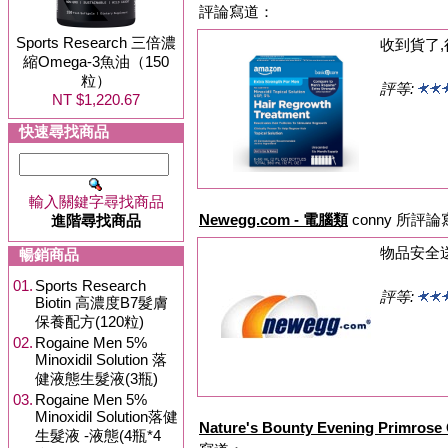
評論寫道：
Sports Research 三倍濃
收到貨了,
縮Omega-3魚油（150
粒）
評等:
NT $1,220.67
快速尋找商品
輸入關鍵字尋找商品
Newegg.com - 電腦類
conny 所評
進階尋找商品
物品安全
暢銷商品
01.
Sports Research
評等:
Biotin 高濃度B7髮膚
保養配方(120粒)
02.
Rogaine Men 5%
Minoxidil Solution 落
健液態生髮液(3瓶)
03.
Rogaine Men 5%
Minoxidil Solution落健
Nature's Bounty Evening Primros
生髮液 -液態(4瓶*4