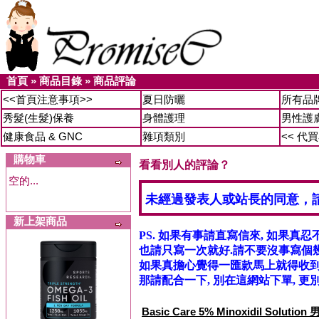
首頁
»
商品目錄
»
商品評論
<<首頁注意事項>>
夏日防曬
所有品
秀髮(生髮)保養
身體護理
男性護
健康食品 & GNC
雜項類別
<< 代
購物車
看看別人的評論？
空的...
未經過發表人或站長的同意，
新上架商品
PS. 如果有事請直寫信來, 如果真忍
也請只寫一次就好.請不要沒事寫個幾
如果真擔心覺得一匯款馬上就得收到信
那請配合一下, 別在這網站下單, 更別
Basic Care 5% Minoxidil Solu