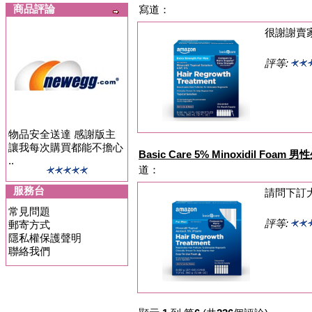
商品評論
寫道：
很謝謝賣
評等:
物品安全送達 感謝版主
讓我每次購買都能不擔心
Basic Care 5% Minoxidil Foa
..
道：
服務台
請問下訂
常見問題
評等:
郵寄方式
隱私權保護聲明
聯絡我們