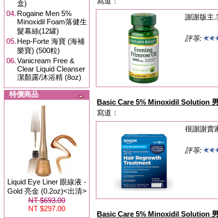
寫道：
盒)
04.
Rogaine Men 5%
謝謝版主.
Minoxidil Foam落健生
髮幕絲(12罐)
評等:
05.
Hep-Forte 海寶 (海補
樂寶) (500粒)
06.
Vanicream Free &
Clear Liquid Cleanser
潔顏露/沐浴精 (8oz)
特價商品
Basic Care 5% Minoxidil Solu
寫道：
很謝謝賣
評等:
Liquid Eye Liner 眼線液 -
Gold 亮金 (0.2oz)<出清>
NT $693.00
NT $297.00
Basic Care 5% Minoxidil Solu