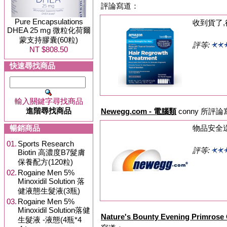
評論寫道：
Pure Encapsulations
收到貨了,
DHEA 25 mg 微粒化荷爾
蒙支持膠囊(60粒)
評等:
NT $808.50
快速尋找商品
輸入關鍵字尋找商品
進階尋找商品
Newegg.com - 電腦類
conny 所評
暢銷商品
物品安全
01.
Sports Research
評等:
Biotin 高濃度B7髮膚
保養配方(120粒)
02.
Rogaine Men 5%
Minoxidil Solution 落
健液態生髮液(3瓶)
03.
Rogaine Men 5%
Minoxidil Solution落健
Nature's Bounty Evening Primros
生髮液 -液態(4瓶*4