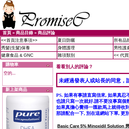
首頁
»
商品目錄
»
商品評論
<<首頁注意事項>>
夏日防曬
所有品
秀髮(生髮)保養
身體護理
男性護
健康食品 & GNC
雜項類別
<< 代
購物車
看看別人的評論？
空的...
未經過發表人或站長的同意，
新上架商品
PS. 如果有事請直寫信來, 如果真忍
也請只寫一次就好.請不要沒事寫個幾
如果真擔心覺得一匯款馬上就得收到信
那請配合一下, 別在這網站下單, 更別
Basic Care 5% Minoxidil Solu