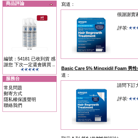
商品評論
寫道：
很謝謝賣
評等:
編號：54181 已收到貨 感
謝您 下次一定還會購買 ..
Basic Care 5% Minoxidil Foa
道：
服務台
請問下訂
常見問題
郵寄方式
評等:
隱私權保護聲明
聯絡我們