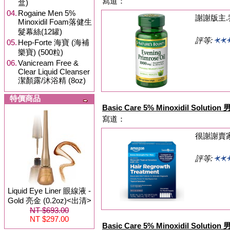
寫道：
盒)
04.
Rogaine Men 5%
謝謝版主.
Minoxidil Foam落健生
髮幕絲(12罐)
評等:
05.
Hep-Forte 海寶 (海補
樂寶) (500粒)
06.
Vanicream Free &
Clear Liquid Cleanser
潔顏露/沐浴精 (8oz)
特價商品
Basic Care 5% Minoxidil Solu
寫道：
很謝謝賣
評等:
Liquid Eye Liner 眼線液 -
Gold 亮金 (0.2oz)<出清>
NT $693.00
NT $297.00
Basic Care 5% Minoxidil Solu