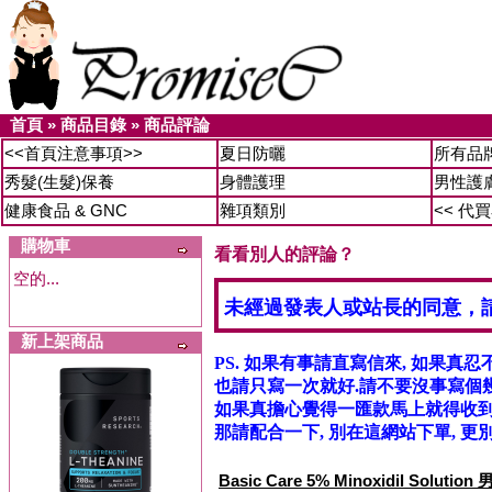
首頁
»
商品目錄
»
商品評論
<<首頁注意事項>>
夏日防曬
所有品
秀髮(生髮)保養
身體護理
男性護
健康食品 & GNC
雜項類別
<< 代
購物車
看看別人的評論？
空的...
未經過發表人或站長的同意，
新上架商品
PS. 如果有事請直寫信來, 如果真忍
也請只寫一次就好.請不要沒事寫個幾
如果真擔心覺得一匯款馬上就得收到信
那請配合一下, 別在這網站下單, 更別
Basic Care 5% Minoxidil Solu