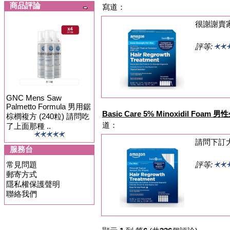
商品評論
寫道：
很謝謝賣
評等:
GNC Mens Saw
Palmetto Formula 男用鋸
Basic Care 5% Minoxidil Foa
棕櫚複方 (240粒) 請問吃
道：
了上面那種 ..
請問下訂
服務台
常見問題
評等:
郵寄方式
隱私權保護聲明
聯絡我們