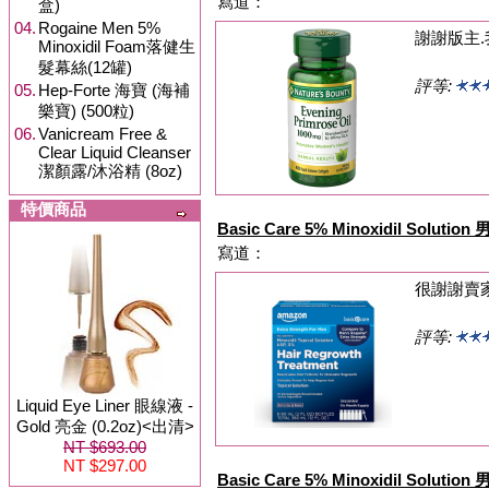
寫道：
盒)
04.
Rogaine Men 5%
謝謝版主.
Minoxidil Foam落健生
髮幕絲(12罐)
評等:
05.
Hep-Forte 海寶 (海補
樂寶) (500粒)
06.
Vanicream Free &
Clear Liquid Cleanser
潔顏露/沐浴精 (8oz)
特價商品
Basic Care 5% Minoxidil Solu
寫道：
很謝謝賣
評等:
Liquid Eye Liner 眼線液 -
Gold 亮金 (0.2oz)<出清>
NT $693.00
NT $297.00
Basic Care 5% Minoxidil Solu