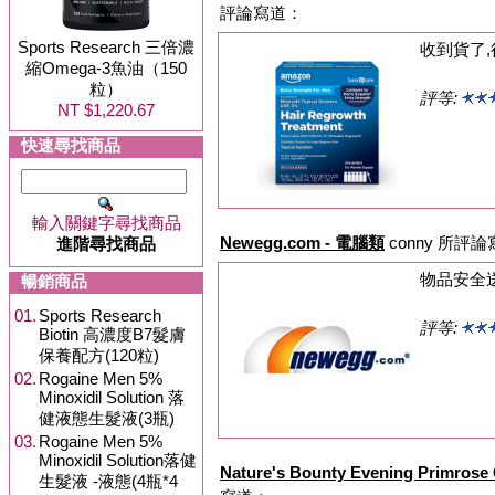
評論寫道：
Sports Research 三倍濃
收到貨了,
縮Omega-3魚油（150
粒）
評等:
NT $1,220.67
快速尋找商品
輸入關鍵字尋找商品
Newegg.com - 電腦類
conny 所評
進階尋找商品
物品安全
暢銷商品
01.
Sports Research
評等:
Biotin 高濃度B7髮膚
保養配方(120粒)
02.
Rogaine Men 5%
Minoxidil Solution 落
健液態生髮液(3瓶)
03.
Rogaine Men 5%
Minoxidil Solution落健
Nature's Bounty Evening Primros
生髮液 -液態(4瓶*4