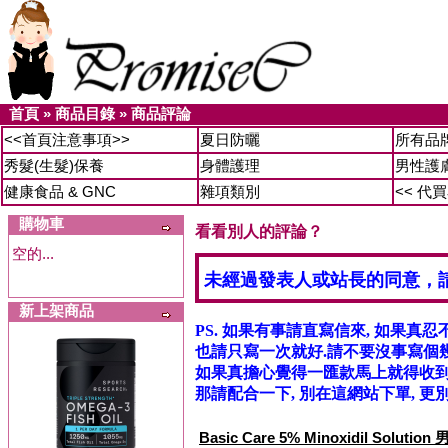
首頁
»
商品目錄
»
商品評論
<<首頁注意事項>>
夏日防曬
所有品
秀髮(生髮)保養
身體護理
男性護
健康食品 & GNC
雜項類別
<< 代
購物車
看看別人的評論？
空的...
未經過發表人或站長的同意，
新上架商品
PS. 如果有事請直寫信來, 如果真忍
也請只寫一次就好.請不要沒事寫個幾
如果真擔心覺得一匯款馬上就得收到信
那請配合一下, 別在這網站下單, 更別
Basic Care 5% Minoxidil Solu