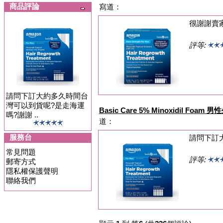
商品評論
寫道：
很謝謝賣
評等:
請問下訂大約多久時間台
灣可以到貨呢?是走海運
Basic Care 5% Minoxidil Foa
嗎?謝謝 ..
道：
服務台
請問下訂
常見問題
評等:
郵寄方式
隱私權保護聲明
聯絡我們