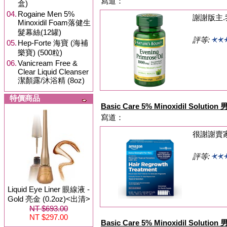
寫道：
盒)
04.
Rogaine Men 5%
謝謝版主.
Minoxidil Foam落健生
髮幕絲(12罐)
評等:
05.
Hep-Forte 海寶 (海補
樂寶) (500粒)
06.
Vanicream Free &
Clear Liquid Cleanser
潔顏露/沐浴精 (8oz)
特價商品
Basic Care 5% Minoxidil Solu
寫道：
很謝謝賣
評等:
Liquid Eye Liner 眼線液 -
Gold 亮金 (0.2oz)<出清>
NT $693.00
NT $297.00
Basic Care 5% Minoxidil Solu