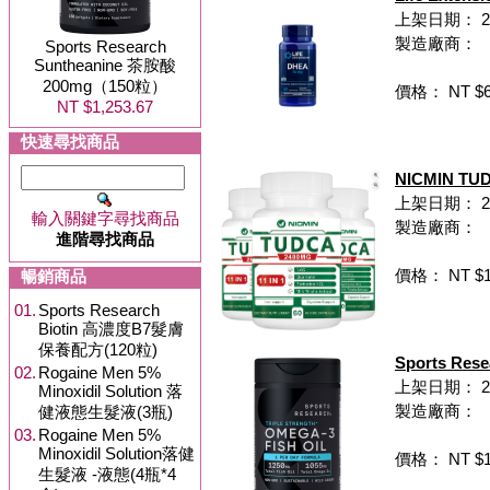
上架日期： 20
製造廠商：
Sports Research
Suntheanine 茶胺酸
200mg（150粒）
價格： NT $6
NT $1,253.67
快速尋找商品
NICMIN T
上架日期： 202
輸入關鍵字尋找商品
製造廠商：
進階尋找商品
價格： NT $1,
暢銷商品
01.
Sports Research
Biotin 高濃度B7髮膚
保養配方(120粒)
Sports R
02.
Rogaine Men 5%
上架日期： 202
Minoxidil Solution 落
製造廠商：
健液態生髮液(3瓶)
03.
Rogaine Men 5%
Minoxidil Solution落健
價格： NT $1,
生髮液 -液態(4瓶*4