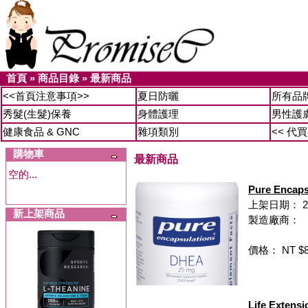
首頁
»
商品目錄
»
最新商品
<<首頁注意事項>>
夏日防曬
所有品
秀髮(生髮)保養
身體護理
男性護
健康食品 & GNC
雜項類別
<< 代
購物車
最新商品
空的...
Pure Enca
上架日期： 20
新上架商品
製造廠商：
價格： NT $8
Life Exte