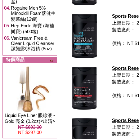
盒)
04.
Rogaine Men 5%
Minoxidil Foam落健生
Sports Re
髮幕絲(12罐)
上架日期： 202
05.
Hep-Forte 海寶 (海補
製造廠商：
樂寶) (500粒)
06.
Vanicream Free &
Clear Liquid Cleanser
價格： NT $1,
潔顏露/沐浴精 (8oz)
特價商品
Sports Re
上架日期： 202
製造廠商：
價格： NT $1,
Liquid Eye Liner 眼線液 -
Sports R
Gold 亮金 (0.2oz)<出清>
NT $693.00
上架日期： 202
NT $297.00
製造廠商：