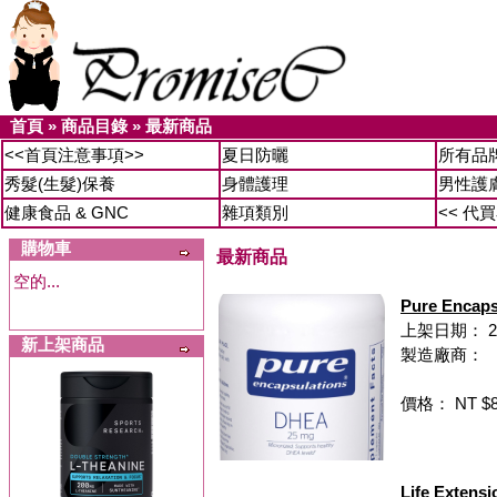
首頁
»
商品目錄
»
最新商品
<<首頁注意事項>>
夏日防曬
所有品
秀髮(生髮)保養
身體護理
男性護
健康食品 & GNC
雜項類別
<< 代
購物車
最新商品
空的...
Pure Enca
上架日期： 20
新上架商品
製造廠商：
價格： NT $8
Life Exte