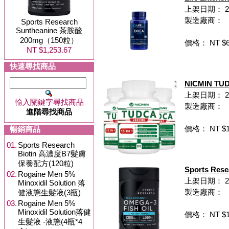
上架日期： 20
製造廠商：
Sports Research
Suntheanine 茶胺酸
200mg（150粒）
價格： NT $6
NT $1,253.67
快速尋找商品
NICMIN T
上架日期： 202
輸入關鍵字尋找商品
製造廠商：
進階尋找商品
價格： NT $1,
暢銷商品
01.
Sports Research
Biotin 高濃度B7髮膚
保養配方(120粒)
Sports R
02.
Rogaine Men 5%
上架日期： 202
Minoxidil Solution 落
製造廠商：
健液態生髮液(3瓶)
03.
Rogaine Men 5%
Minoxidil Solution落健
價格： NT $1,
生髮液 -液態(4瓶*4