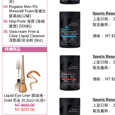
盒)
04.
Rogaine Men 5%
Minoxidil Foam落健生
Sports Re
髮幕絲(12罐)
上架日期： 202
05.
Hep-Forte 海寶 (海補
製造廠商：
樂寶) (500粒)
06.
Vanicream Free &
Clear Liquid Cleanser
價格： NT $1,
潔顏露/沐浴精 (8oz)
特價商品
Sports Re
上架日期： 202
製造廠商：
價格： NT $1,
Liquid Eye Liner 眼線液 -
Sports R
Gold 亮金 (0.2oz)<出清>
NT $693.00
上架日期： 202
NT $297.00
製造廠商：