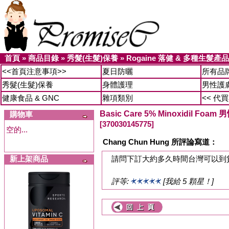
首頁
»
商品目錄
»
秀髮(生髮)保養
»
Rogaine 落健 & 多種生髮產品
<<首頁注意事項>>
夏日防曬
所有品
秀髮(生髮)保養
身體護理
男性護
健康食品 & GNC
雜項類別
<< 代
Basic Care 5% Minoxidil F
購物車
[370030145775]
空的...
Chang Chun Hung 所評論寫道：
新上架商品
請問下訂大約多久時間台灣可以到
評等:
[我給 5 顆星！]