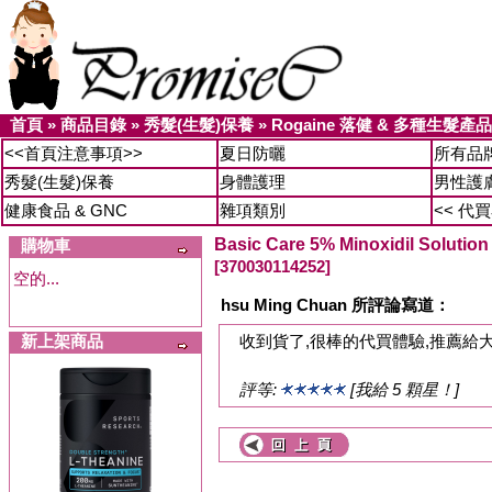
首頁
»
商品目錄
»
秀髮(生髮)保養
»
Rogaine 落健 & 多種生髮產品
<<首頁注意事項>>
夏日防曬
所有品
秀髮(生髮)保養
身體護理
男性護
健康食品 & GNC
雜項類別
<< 代
Basic Care 5% Minoxidil So
購物車
[370030114252]
空的...
hsu Ming Chuan 所評論寫道：
新上架商品
收到貨了,很棒的代買體驗,推薦給大
評等:
[我給 5 顆星！]