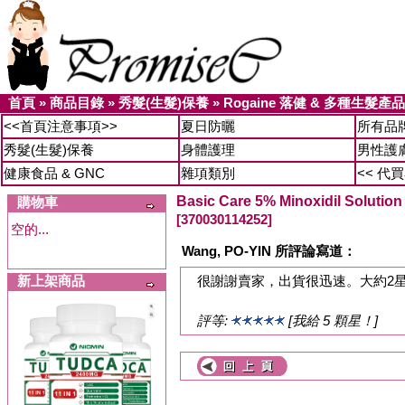
首頁
»
商品目錄
»
秀髮(生髮)保養
»
Rogaine 落健 & 多種生髮產品
<<首頁注意事項>>
夏日防曬
所有品
秀髮(生髮)保養
身體護理
男性護
健康食品 & GNC
雜項類別
<< 代
Basic Care 5% Minoxidil So
購物車
[370030114252]
空的...
Wang, PO-YIN 所評論寫道：
新上架商品
很謝謝賣家，出貨很迅速。大約2
評等:
[我給 5 顆星！]