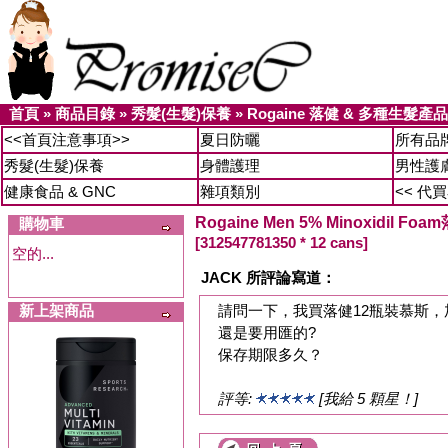
首頁
»
商品目錄
»
秀髮(生髮)保養
»
Rogaine 落健 & 多種生髮產品
<<首頁注意事項>>
夏日防曬
所有品
秀髮(生髮)保養
身體護理
男性護
健康食品 & GNC
雜項類別
<< 代
Rogaine Men 5% Minoxidil F
購物車
[312547781350 * 12 cans]
空的...
JACK 所評論寫道：
新上架商品
請問一下，我買落健12瓶裝慕斯
還是要用匯的?
保存期限多久？
評等:
[我給 5 顆星！]