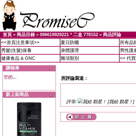
首頁
»
商品目錄
»
096619929221 * 二盒 778152
»
商品評論
<<首頁注意事項>>
夏日防曬
所有品
秀髮(生髮)保養
身體護理
男性護
健康食品 & GNC
雜項類別
<< 代
購物車
空的...
所評論寫道：
新上架商品
評等:
[我給 顆星！]