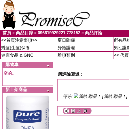
首頁
»
商品目錄
»
096619929221 778152
»
商品評論
<<首頁注意事項>>
夏日防曬
所有品
秀髮(生髮)保養
身體護理
男性護
健康食品 & GNC
雜項類別
<< 代
購物車
空的...
所評論寫道：
新上架商品
評等:
[我給 顆星！]